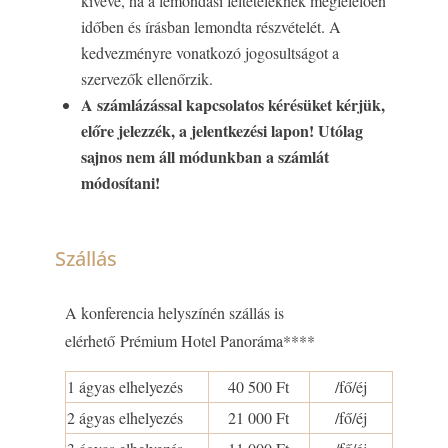
kivéve, ha a lemondási feltételeknek megfelelően
időben és írásban lemondta részvételét. A
kedvezményre vonatkozó jogosultságot a
szervezők ellenőrzik.
A számlázással kapcsolatos kérésüket kérjük,
előre jelezzék, a jelentkezési lapon! Utólag
sajnos nem áll módunkban a számlát
módosítani!
Szállás
A konferencia helyszínén szállás is
elérhető
Prémium Hotel Panoráma****
1 ágyas elhelyezés
40 500 Ft
/fő/éj
2 ágyas elhelyezés
21 000 Ft
/fő/éj