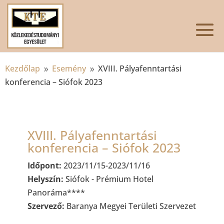
Kezdőlap
Esemény
XVIII. Pályafenntartási
9
9
konferencia – Siófok 2023
XVIII. Pályafenntartási
konferencia – Siófok 2023
Időpont:
2023/11/15-2023/11/16
Helyszín:
Siófok - Prémium Hotel
Panoráma****
Szervező:
Baranya Megyei Területi Szervezet