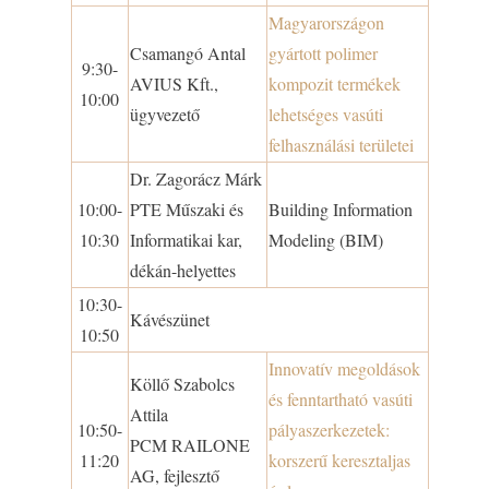
Magyarországon
Csamangó Antal
gyártott polimer
9:30-
AVIUS Kft.,
kompozit termékek
10:00
ügyvezető
lehetséges vasúti
felhasználási területei
Dr. Zagorácz Márk
10:00-
PTE Műszaki és
Building Information
10:30
Informatikai kar,
Modeling (BIM)
dékán-helyettes
10:30-
Kávészünet
10:50
Innovatív megoldások
Köllő Szabolcs
és fenntartható vasúti
Attila
10:50-
pályaszerkezetek:
PCM RAILONE
11:20
korszerű keresztaljas
AG, fejlesztő