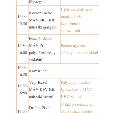
főigazgató
Új beszerzésű vasúti
Kocsor László
15:00-
munkagépek
MÁV FKG Kft.
15:30
üzemeltetési
műszaki igazgató
tapasztalatai
Puszpán János
15:30-
MÁV Zrt.
Peronmagasítás
16:00
pályalétesítményi
előregyártott elemekkel
szakértő
16:00-
Kávészünet
16:20
Végi József
Pályadiagnosztikai
16:20-
MÁV KFV Kft.
fejlesztések a MÁV
16:50
műszaki vezető
KFV Kft.-nél
A kitérő szerkezetek
Dr. Joó Ervin
16:50-
aktuális üzemeltetési,