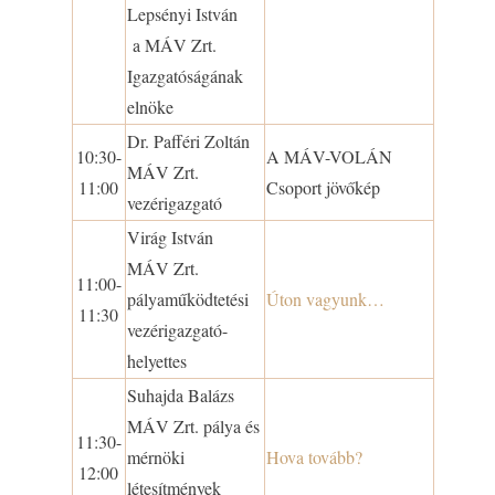
Lepsényi István
a MÁV Zrt.
Igazgatóságának
elnöke
Dr. Pafféri Zoltán
10:30-
A MÁV-VOLÁN
MÁV Zrt.
11:00
Csoport jövőkép
vezérigazgató
Virág István
MÁV Zrt.
11:00-
pályaműködtetési
Úton vagyunk…
11:30
vezérigazgató-
helyettes
Suhajda Balázs
MÁV Zrt. pálya és
11:30-
mérnöki
Hova tovább?
12:00
létesítmények