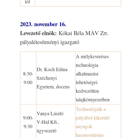
tól
2023. november 16.
Levezető elnök:
Kókai Béla MÁV Zrt.
pályalétesítményi igazgató
A mélykeveréses
technológia
Dr. Koch Edina
8:30-
alkalmazási
Széchenyi
9:00
lehetőségei
Egyetem, docens
kedvezőtlen
talajkörnyezetben
Technológiák a
Vanya László
9:00-
pályából kikerülő
V-Híd Kft.,
9:30
anyagok
ügyvezető
hasznosítására