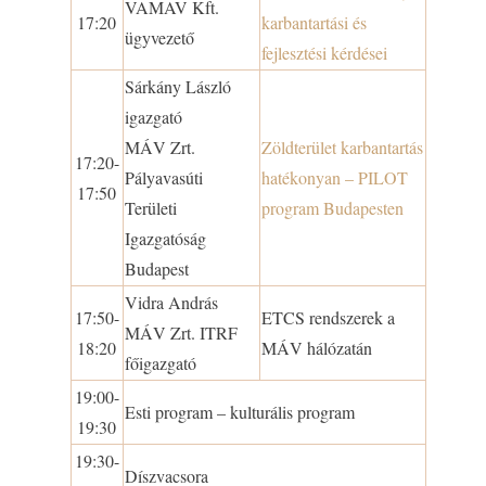
VAMAV Kft.
17:20
karbantartási és
ügyvezető
fejlesztési kérdései
Sárkány László
igazgató
MÁV Zrt.
Zöldterület karbantartás
17:20-
Pályavasúti
hatékonyan – PILOT
17:50
Területi
program Budapesten
Igazgatóság
Budapest
Vidra András
17:50-
ETCS rendszerek a
MÁV Zrt. ITRF
18:20
MÁV hálózatán
főigazgató
19:00-
Esti program – kulturális program
19:30
19:30-
Díszvacsora