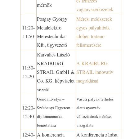
és lemezes
mérnök
vágányszerkezetek
Posgay György
Mérési módszerek
11:20-
Metalelektro
egyes pályahibák
11:50
Méréstechnika
időben történő
Kft., ügyvezető
felismerésére
Karvalics László
KRAIBURG
A KRAIBURG
11:50-
STRAIL GmbH &
STRAIL innovatív
12:20
Co. KG, képviselet
megoldásai
vezető
Gonda Evelyn –
Vasúti pályák terhelés
12:20-
Széchenyi Egyetem –
alatti nyomtáv
12:40
diplomamunka
változásának mérése,
bemutatása
vizsgálata
12:40-
A konferencia
A konferencia zárása,