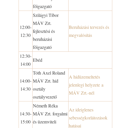
főigazgató
Szilágyi Tibor
MÁV Zrt.
12:00-
Beruházási tervezés és
fejlesztési és
12:30
megvalósítás
beruházási
főigazgató
12:30-
Ebéd
14:00
Tóth Axel Roland
A hídüzemeltetés
14:00-
MÁV Zrt. híd
jelenlegi helyzete a
14:30
osztály
MÁV Zrt.-nél
osztályvezető
Németh Réka
Az ideiglenes
14:30-
MÁV Zrt. forgalmi
sebességkorlátozások
15:00
és üzemviteli
hatásai