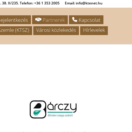
 38. II/235. Telefon: +36 1 353 2005
Email: info@ktenet.hu
ejelentkezés
Partnerek
Kapcsolat
zemle (KTSZ)
Városi közlekedés
Hírlevelek