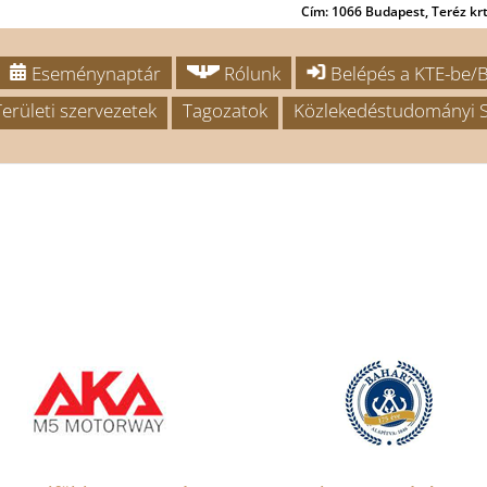
Cím: 1066 Budapest, Teréz krt.
Eseménynaptár
Rólunk
Belépés a KTE-be/B
Területi szervezetek
Tagozatok
Közlekedéstudományi S