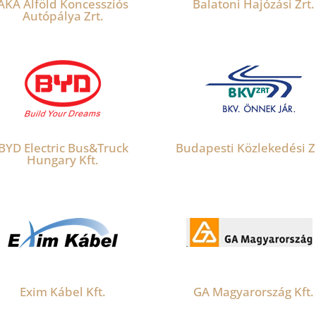
AKA Alföld Koncessziós
Balatoni Hajózási Zrt.
Autópálya Zrt.
BYD Electric Bus&Truck
Budapesti Közlekedési Z
Hungary Kft.
Exim Kábel Kft.
GA Magyarország Kft.