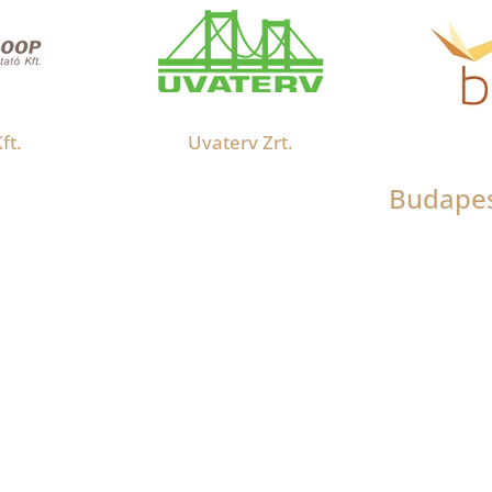
ft.
Uvaterv Zrt.
Budapest