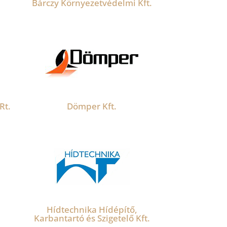
Bárczy Környezetvédelmi Kft.
Rt.
Dömper Kft.
Hídtechnika Hídépítő,
Karbantartó és Szigetelő Kft.