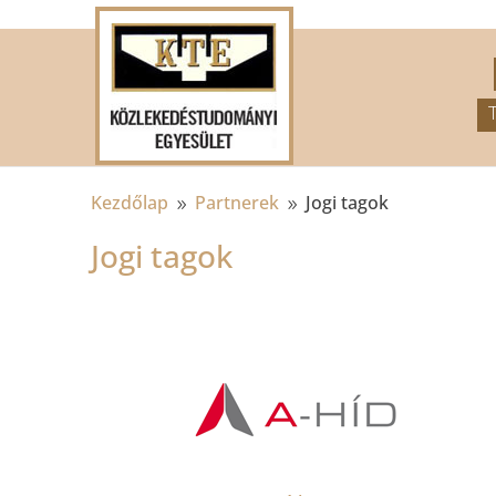
.
Kezdőlap
Partnerek
Jogi tagok
9
9
Jogi tagok