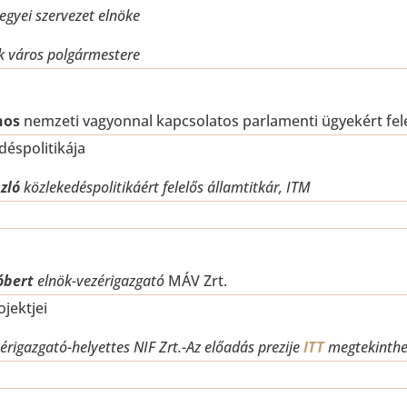
gyei szervezet elnöke
 város polgármestere
nos
nemzeti vagyonnal kapcsolatos parlamenti ügyekért fele
éspolitikája
zló
közlekedéspolitikáért felelős államtitkár, ITM
óbert
elnök-vezérigazgató
MÁV Zrt.
ojektjei
érigazgató-helyettes
NIF Zrt.-Az előadás prezije
ITT
megtekinthe