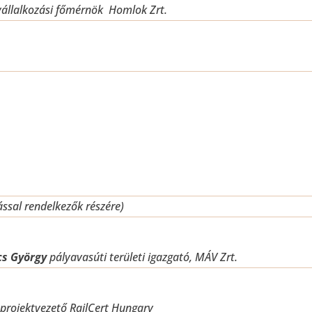
állalkozási főmérnök
Homlok Zrt.
ással rendelkezők részére)
cs György
pályavasúti területi igazgató, MÁV Zrt.
projektvezető RailCert Hungary