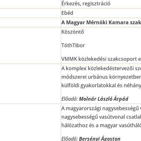
Érkezés, regisztráció
Ebéd
A Magyar Mérnöki Kamara sza
Köszöntő
TóthTibor
VMMK közlekedési szakcsoport e
A komplex közlekedéstervezői sze
módszerei urbánus környezetben. 
külföldi gyakorlatokkal és néhány
Előadó:
Molnár László Árpád
A magyarországi nagysebességű v
nagysebességű vasútvonal csatla
hálózathoz és a magyar vasúthál
Előadó:
Bersényi Ágoston