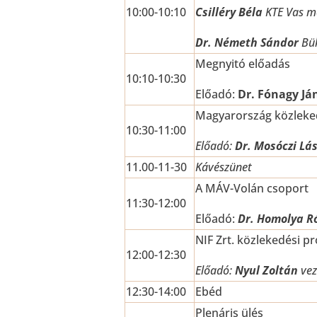
10:00-10:10
Csilléry Béla
KTE Vas me
Dr. Németh Sándor
Bük
Megnyitó előadás
10:10-10:30
Előadó:
Dr
.
Fónagy
Já
Magyarország közleked
10:30-11:00
Előadó:
Dr. Mosóczi Lás
11.00-11-30
Kávészünet
A MÁV-Volán csoport
11:30-12:00
Előadó:
Dr. Homolya R
NIF Zrt. közlekedési pr
12:00-12:30
Előadó:
Nyul Zoltán
vez
12:30-14:00
Ebéd
Plenáris ülés