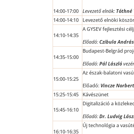
14:00-17:00
Levezető elnök:
Tóthné
14:00-14:10
Levezető elnöki köszö
A GYSEV fejlesztési célj
14:10-14:35
Előadó:
Czibula Andrá
Budapest-Belgrád proj
14:35-15:00
Előadó:
Pál László
vezér
Az észak-balatoni vasú
15:00-15:25
Előadó:
Vincze Norber
15:25-15:45
Kávészünet
Digitalizáció a közlek
15:45-16:10
Előadó:
Dr. Ludvig Lás
Új technológia a vasút
16:10-16:35