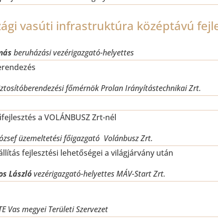
gi vasúti infrastruktúra középtávú fejl
más
beruházási vezérigazgató-helyettes
berendezés
iztosítóberendezési főmérnök
Prolan Irányítástechnikai Zrt.
fejlesztés a VOLÁNBUSZ Zrt-nél
ózsef üzemeltetési főigazgató
Volánbusz Zrt.
lítás fejlesztési lehetőségei a világjárvány után
s László
vezérigazgató-helyettes MÁV-Start Zrt.
E Vas megyei Területi Szervezet