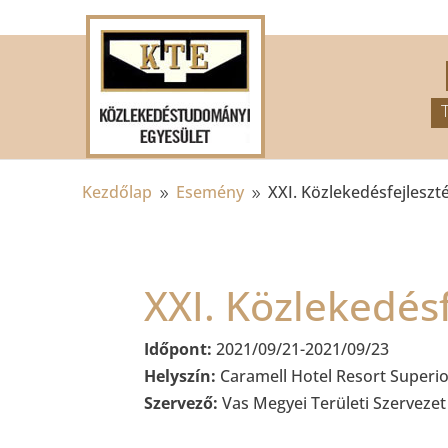
.
Kezdőlap
Esemény
XXI. Közlekedésfejleszt
9
9
XXI. Közlekedés
Időpont:
2021/09/21-2021/09/23
Helyszín:
Caramell Hotel Resort Superio
Szervező:
Vas Megyei Területi Szervezet