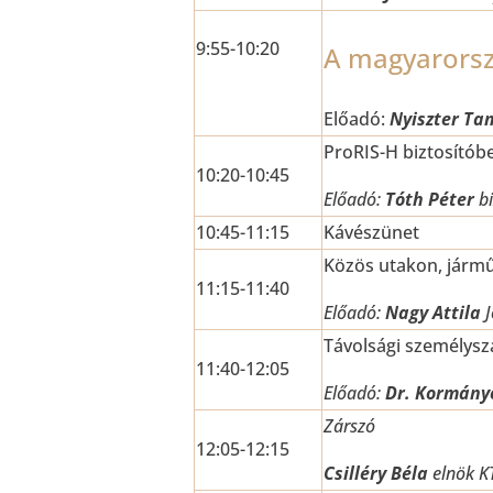
9:55-10:20
A magyarorszá
Előadó:
Nyiszter Ta
ProRIS-H biztosító
10:20-10:45
Előadó:
Tóth Péter
b
10:45-11:15
Kávészünet
Közös utakon, jármű
11:15-11:40
Előadó:
Nagy Attila
J
Távolsági személyszál
11:40-12:05
Előadó:
Dr. Kormányo
Zárszó
12:05-12:15
Csilléry Béla
elnök KT