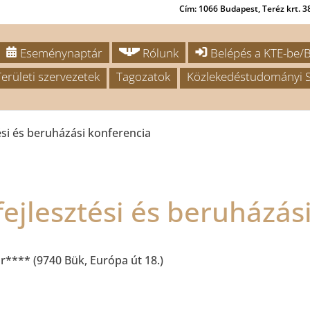
Cím: 1066 Budapest, Teréz krt. 38
Eseménynaptár
Rólunk
Belépés a KTE-be/B
Területi szervezetek
Tagozatok
Közlekedéstudományi S
ési és beruházási konferencia
fejlesztési és beruházás
r**** (9740 Bük, Európa út 18.)