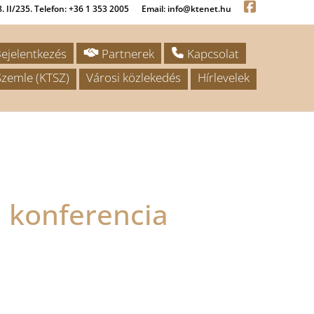
. II/235. Telefon: +36 1 353 2005
Email: info@ktenet.hu
ejelentkezés
Partnerek
Kapcsolat
zemle (KTSZ)
Városi közlekedés
Hírlevelek
i konferencia