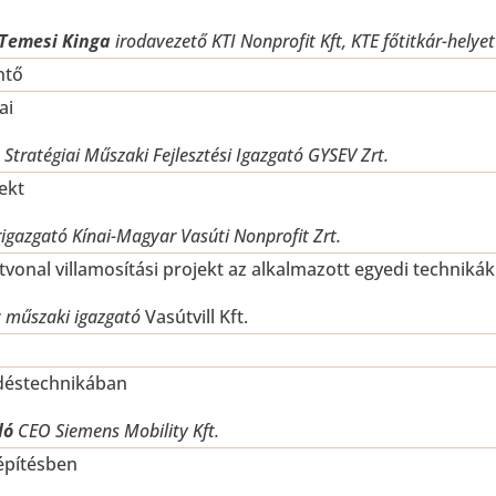
 Temesi Kinga
irodavezető KTI Nonprofit Kft, KTE főtitkár-helyet
ntő
ai
s
Stratégiai Műszaki Fejlesztési Igazgató GYSEV Zrt.
ekt
igazgató Kínai-Magyar Vasúti Nonprofit Zrt.
tvonal villamosítási projekt az alkalmazott egyedi technikák
t
műszaki igazgató
Vasútvill Kft.
edéstechnikában
zló
CEO Siemens Mobility Kft.
építésben