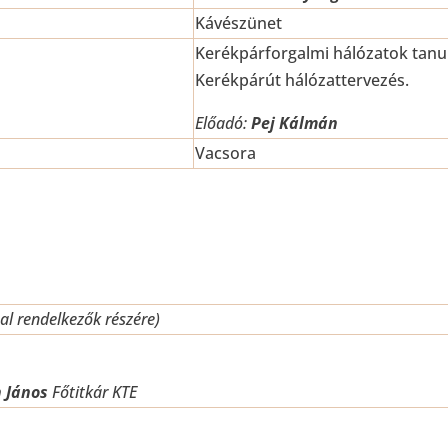
Kávészünet
Kerékpárforgalmi hálózatok tanul
Kerékpárút hálózattervezés.
Előadó:
Pej Kálmán
Vacsora
sal rendelkezők részére)
h János
Főtitkár KTE