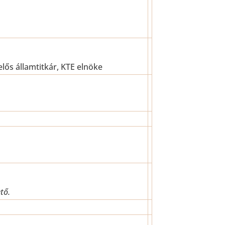
lős államtitkár, KTE elnöke
tő.