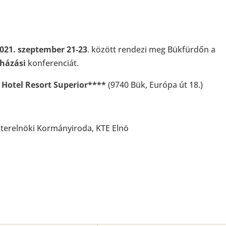
021. szeptember 21-23
. között rendezi meg Bükfürdőn a
uházási
konferenciát.
 Hotel Resort Superior****
(9740 Bük, Európa út 18.)
zterelnöki Kormányiroda, KTE Elnö