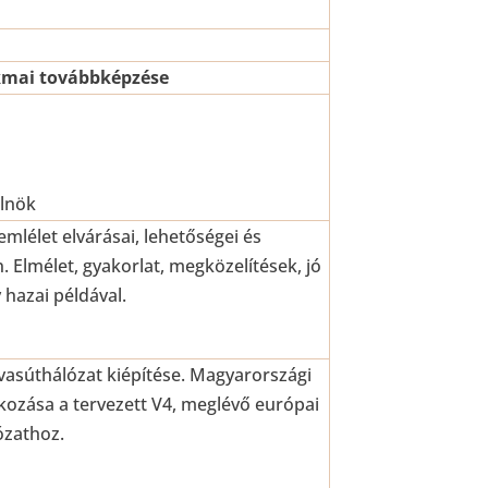
kmai továbbképzése
lnök
mlélet elvárásai, lehetőségei és
Elmélet, gyakorlat, megközelítések, jó
 hazai példával.
asúthálózat kiépítése. Magyarországi
kozása a tervezett V4, meglévő európai
ózathoz.