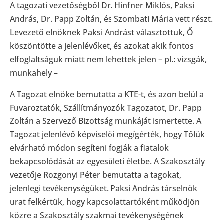
A tagozati vezetőségből Dr. Hinfner Miklós, Paksi
András, Dr. Papp Zoltán, és Szombati Mária vett részt.
Levezető elnöknek Paksi Andrást választottuk, Ő
köszöntötte a jelenlévőket, és azokat akik fontos
elfoglaltságuk miatt nem lehettek jelen – pl.: vizsgák,
munkahely –
A Tagozat elnöke bemutatta a KTE-t, és azon belül a
Fuvaroztatók, Szállítmányozók Tagozatot, Dr. Papp
Zoltán a Szervező Bizottság munkáját ismertette. A
Tagozat jelenlévő képviselői megígérték, hogy Tőlük
elvárható módon segíteni fogják a fiatalok
bekapcsolódását az egyesületi életbe. A Szakosztály
vezetője Rozgonyi Péter bemutatta a tagokat,
jelenlegi tevékenységüket. Paksi András társelnök
urat felkértük, hogy kapcsolattartóként működjön
közre a Szakosztály szakmai tevékenységének