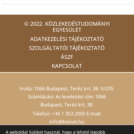
© 2022. KÖZLEKEDÉSTUDOMÁNYI
EGYESÜLET
ADATKEZELÉSI TÁJÉKOZTATÓ
SZOLGÁLTATÓI TÁJÉKOZTATÓ
ÁSZF
KAPCSOLAT
Iroda: 1066 Budapest, Teréz krt. 38. II/235.
Számlázási- és levelezési cím: 1066
Budapest, Teréz krt. 38.
Telefon:
+36 1 353 2005
E-mail:
info@ktenet.hu
Adószám: 19815709-2-42 Cégjegyzékszám:
A weboldal Sütiket használ, hogy a lehető legjobb