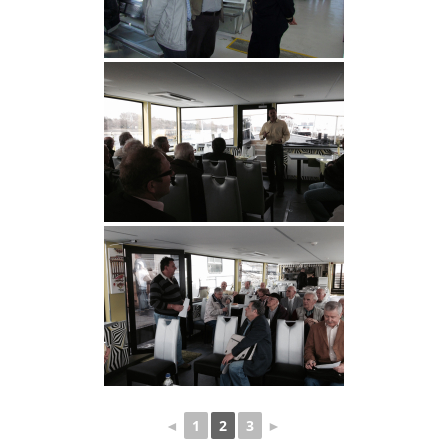
◄
1
2
3
►