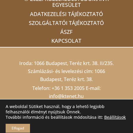
EGYESÜLET
ADATKEZELÉSI TÁJÉKOZTATÓ
SZOLGÁLTATÓI TÁJÉKOZTATÓ
ÁSZF
KAPCSOLAT
Iroda: 1066 Budapest, Teréz krt. 38. II/235.
Számlázási- és levelezési cím: 1066
Budapest, Teréz krt. 38.
Telefon:
+36 1 353 2005
E-mail:
info@ktenet.hu
Adószám: 19815709-2-42 Cégjegyzékszám:
A weboldal Sütiket használ, hogy a lehető legjobb
felhasználói élményt nyújtsuk Önnek.
01 02 000403
Számlaszám: 10200823-
További információ és beállítások módosítása itt:
Beállítások
22212474-00000000
Elfogad