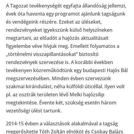
A Tagozat tevékenységét egyfajta állandóság jellemzi,
évek óta havonta egy programot ajánlunk tagságunk
és vendégeink részére. Ezeket az üléseket,
rendezvényeket igyekszünk külső helyszíneken
megtartani, az előadót a hajózás aktualitásait
figyelembe véve hívjuk meg. Emellett folyamatos a
„történelmi visszapillantásokat” biztosító
rendezvények szervezése is. A korábbi években
tevékenyen közreműködtünk egy budapesti Hajós Bál
megszervezésében. Minden évben szervezünk
szakmai kirándulást, néha külföldi úticéllal. Ilyen volt
pl. az osztrák területen lévő Melki hajózsilip
megtekintése. Évente két, szükség esetén három
vezetőségi ülést tartunk.
2014-15 évben a választások alakalmával a tagság
megerősítette Tóth Zoltán elnököt és Csobay Balázs