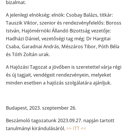
bizalmat.
A jelenlegi elnökség: elnök: Csobay Balázs, titkár:
Tauszik Viktor, szenior és rendezvényfelelős: Boross
István, Hajómérnöki Állandó Bizottság vezetője:
Hadházi Dániel, vezetőségi tag még: Dr Hargitai
Csaba, Garadnai András, Mészáros Tibor, Póth Béla
és Tóth Zoltán urak.
A Hajózási Tagozat a jövőben is szeretettel várja régi
és új tagjait, vendégeit rendezvényein, melyeket
minden esetben a hajózás szolgálatára ajánljuk.
Budapest, 2023. szeptember 26.
Beszámoló tagozatunk 2023.09.27. napján tartott
tanulmányi kirándulásáról.
>> ITT <<