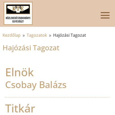
Kezdőlap
Tagozatok
Hajózási Tagozat
9
9
Hajózási Tagozat
Elnök
Csobay Balázs
Titkár