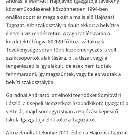
András, a MAHART Hajójavító Igazgatója tevékeny
közreműködésének köszönhetően 1994-ben
önállósodott és megalakult a ma is élő Hajózási
Tagozat. Két szakosztályra épült ekkor: a belvízire
illetve a vizirendészetire. A tagozat létszáma a
kezdetektől fogva 80-120 fő közt váltakozik.
Tevékenysége során több kezdeményezés is volt
szakcsoportok alakítására, pl. a tiszai, vagy a
tengerészeti is így alakult, de ezek nem tudtak
fennmaradni, így megszűntek, vagy beleolvadtak a
belvízi szakosztályba.
Garadnai Andrástól az elnöki teendőket Somlóvári
László, a Csepeli Nemzetközi Szabadkikötő Igazgatója
vette át, majd Somogyi István a Hajózási képesítő
Iskola Igazgatója elnökölte a Tagozatot.
A közelmúltat tekintve 2011-évben a Hajózási Tagozat