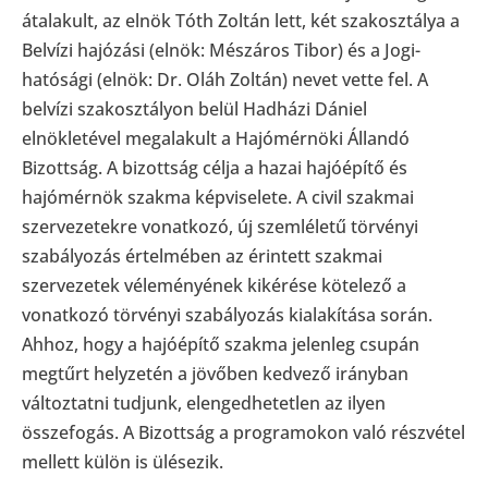
átalakult, az elnök Tóth Zoltán lett, két szakosztálya a
Belvízi hajózási (elnök: Mészáros Tibor) és a Jogi-
hatósági (elnök: Dr. Oláh Zoltán) nevet vette fel. A
belvízi szakosztályon belül Hadházi Dániel
elnökletével megalakult a Hajómérnöki Állandó
Bizottság. A bizottság célja a hazai hajóépítő és
hajómérnök szakma képviselete. A civil szakmai
szervezetekre vonatkozó, új szemléletű törvényi
szabályozás értelmében az érintett szakmai
szervezetek véleményének kikérése kötelező a
vonatkozó törvényi szabályozás kialakítása során.
Ahhoz, hogy a hajóépítő szakma jelenleg csupán
megtűrt helyzetén a jövőben kedvező irányban
változtatni tudjunk, elengedhetetlen az ilyen
összefogás. A Bizottság a programokon való részvétel
mellett külön is ülésezik.