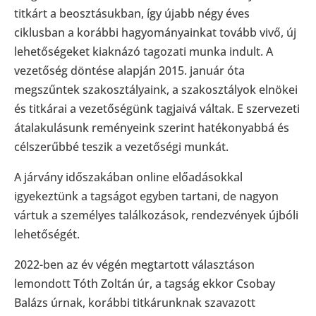
titkárt a beosztásukban, így újabb négy éves
ciklusban a korábbi hagyományainkat tovább vivő, új
lehetőségeket kiaknázó tagozati munka indult. A
vezetőség döntése alapján 2015. január óta
megszűntek szakosztályaink, a szakosztályok elnökei
és titkárai a vezetőségünk tagjaivá váltak. E szervezeti
átalakulásunk reményeink szerint hatékonyabbá és
célszerűbbé teszik a vezetőségi munkát.
A járvány időszakában online előadásokkal
igyekeztünk a tagságot egyben tartani, de nagyon
vártuk a személyes találkozások, rendezvények újbóli
lehetőségét.
2022-ben az év végén megtartott választáson
lemondott Tóth Zoltán úr, a tagság ekkor Csobay
Balázs úrnak, korábbi titkárunknak szavazott