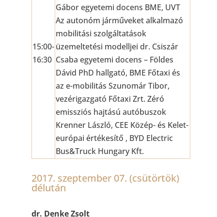
Gábor egyetemi docens BME, UVT
Az autonóm járműveket alkalmazó
mobilitási szolgáltatások
15:00-
üzemeltetési modelljei dr. Csiszár
16:30
Csaba egyetemi docens – Földes
Dávid PhD hallgató, BME Főtaxi és
az e-mobilitás Szunomár Tibor,
vezérigazgató Főtaxi Zrt. Zéró
emissziós hajtású autóbuszok
Krenner László, CEE Közép- és Kelet-
európai értékesítő , BYD Electric
Bus&Truck Hungary Kft.
2017. szeptember 07. (csütörtök)
délután
dr. Denke Zsolt