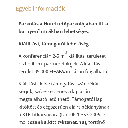
Egyéb információk
Parkolás a Hotel tetőparkolójában ill. a
környező utcákban lehetséges.
Kiállítási, támogatói lehetőség
2
A konferencián 2-5 m
kiállítási területet
biztosítunk partnereinknek. A kiállítási
2
terület 35.000 Ft+ÁFA/m
áron foglalható.
Kiállítási illetve támogatási szándékát
kérjük, szíveskedjenek a lap alján
megtalálható letölthető Támogatói lap
kitöltött és cégszerűen aláírt példányának
a KTE Titkárságára (fax.:06-1-353-2005, e-
mail:
szanku.kitti@ktenet.hu)
, történő