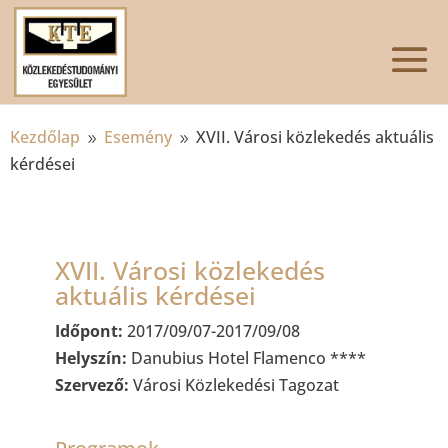
Kezdőlap
Esemény
XVII. Városi közlekedés aktuális
9
9
kérdései
XVII. Városi közlekedés
aktuális kérdései
Időpont:
2017/09/07-2017/09/08
Helyszín:
Danubius Hotel Flamenco ****
Szervező:
Városi Közlekedési Tagozat