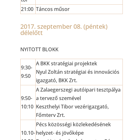
21:00
Táncos műsor
2017. szeptember 08. (péntek)
délelőtt
NYITOTT BLOKK
A BKK stratégiai projektek
9:30-
Nyul Zoltán stratégiai és innovációs
9:50
igazgató, BKK Zrt.
A Zalaegerszegi autóipari tesztpálya
9:50-
a tervező szemével
10:10
Keszthelyi Tibor vezérigazgató,
Főmterv Zrt.
Pécs közösségi közlekedésének
10.10-
helyzet- és jövőképe