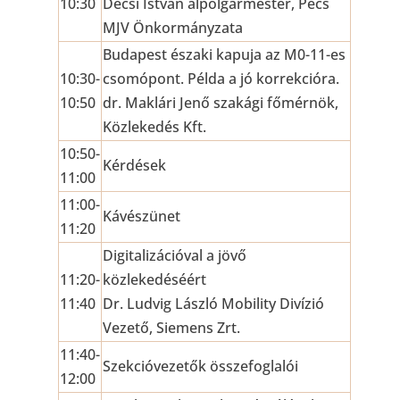
10:30
Decsi István alpolgármester, Pécs
MJV Önkormányzata
Budapest északi kapuja az M0-11-es
10:30-
csomópont. Példa a jó korrekcióra.
10:50
dr. Maklári Jenő szakági főmérnök,
Közlekedés Kft.
10:50-
Kérdések
11:00
11:00-
Kávészünet
11:20
Digitalizációval a jövő
11:20-
közlekedéséért
11:40
Dr. Ludvig László Mobility Divízió
Vezető, Siemens Zrt.
11:40-
Szekcióvezetők összefoglalói
12:00