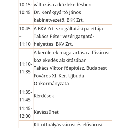
10:15-
változása a közlekedésben.
10:45
Dr. Kerékgyártó János
kabinetvezető, BKK Zrt.
10:45
A BKV Zrt. szolgáltatási palettája
–
Takács Péter vezérigazgató-
11:10
helyettes, BKV Zrt.
A kerületek magatartása a fővárosi
közlekedés alakításában
11:10-
Takács Viktor főépítész, Budapest
11:35
Főváros XI. Ker. Újbuda
Önkormányzata
11:35-
Kérdések
11:45
11:45-
Kávészünet
12:00
Kötöttpályás városi és elővárosi