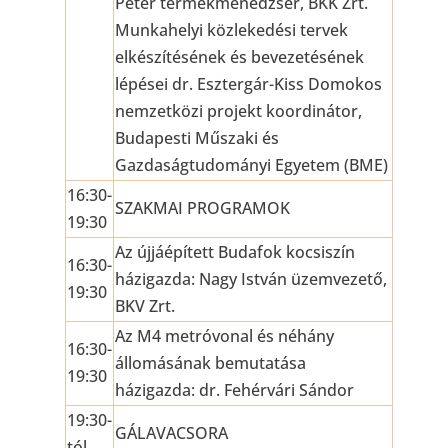
Péter termékmenedzser, BKK Zrt.
Munkahelyi közlekedési tervek
elkészítésének és bevezetésének
lépései dr. Esztergár-Kiss Domokos
nemzetközi projekt koordinátor,
Budapesti Műszaki és
Gazdaságtudományi Egyetem (BME)
16:30-
SZAKMAI PROGRAMOK
19:30
Az újjáépített Budafok kocsiszín
16:30-
házigazda: Nagy István üzemvezető,
19:30
BKV Zrt.
Az M4 metróvonal és néhány
16:30-
állomásának bemutatása
19:30
házigazda: dr. Fehérvári Sándor
19:30-
GÁLAVACSORA
tól