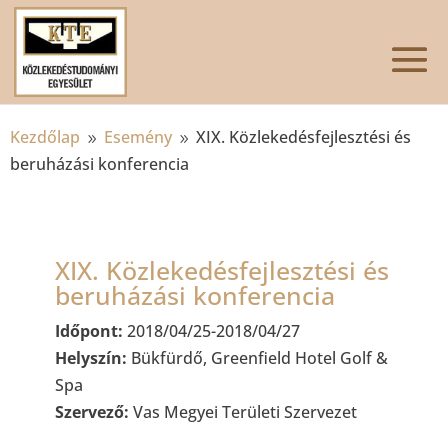
Kezdőlap
Esemény
XIX. Közlekedésfejlesztési és
9
9
beruházási konferencia
XIX. Közlekedésfejlesztési és
beruházási konferencia
Időpont:
2018/04/25-2018/04/27
Helyszín:
Bükfürdő, Greenfield Hotel Golf &
Spa
Szervező:
Vas Megyei Területi Szervezet