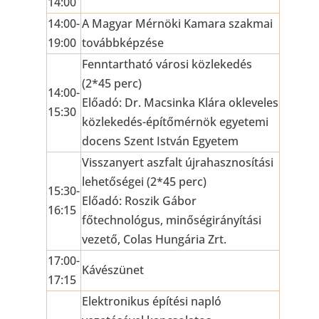
14:00
14:00-
A Magyar Mérnöki Kamara szakmai
19:00
továbbképzése
Fenntartható városi közlekedés
(2*45 perc)
14:00-
Előadó: Dr. Macsinka Klára okleveles
15:30
közlekedés-építőmérnök egyetemi
docens Szent István Egyetem
Visszanyert aszfalt újrahasznosítási
lehetőségei (2*45 perc)
15:30-
Előadó: Roszik Gábor
16:15
főtechnológus, minőségirányítási
vezető, Colas Hungária Zrt.
17:00-
Kávészünet
17:15
Elektronikus építési napló