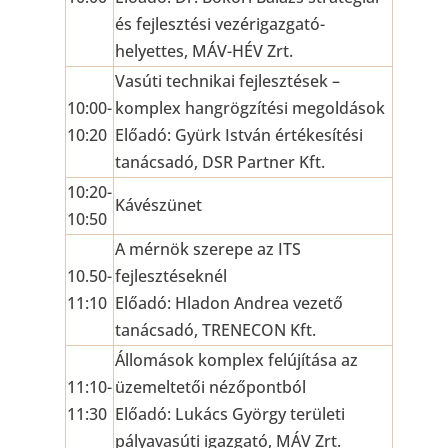
és fejlesztési vezérigazgató-
helyettes, MÁV-HÉV Zrt.
Vasúti technikai fejlesztések –
10:00-
komplex hangrögzítési megoldások
10:20
Előadó: Gyürk István értékesítési
tanácsadó, DSR Partner Kft.
10:20-
Kávészünet
10:50
A mérnök szerepe az ITS
10.50-
fejlesztéseknél
11:10
Előadó: Hladon Andrea vezető
tanácsadó, TRENECON Kft.
Állomások komplex felújítása az
11:10-
üzemeltetői nézőpontból
11:30
Előadó: Lukács György területi
pályavasúti igazgató, MÁV Zrt.