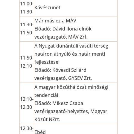
11.00-
Kávészünet
11:30
Már más ez a MÁV
11:30-
Előadó: Dávid Ilona elnök
11:50
vezérigazgató, MÁV Zrt.
A Nyugat-dunántúli vasúti térség
határon átnyúló és határ menti
11:50-
fejlesztései
12:10
Előadó: Kövesdi Szilárd
vezérigazgató, GYSEV Zrt.
A magyar közúthálózat minőségi
tendenciái
12:10-
Előadó: Mikesz Csaba
12:30
vezérigazgató-helyettes, Magyar
Közút NZrt.
12.30-
Ebéd