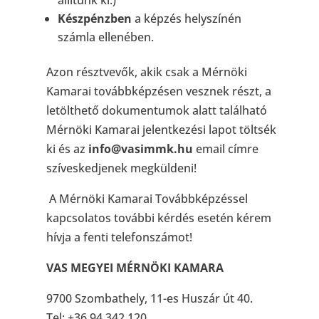
állítunk ki.)
Készpénzben
a képzés helyszínén
számla ellenében.
Azon résztvevők, akik csak a Mérnöki
Kamarai továbbképzésen vesznek részt, a
letölthető dokumentumok alatt található
Mérnöki Kamarai jelentkezési lapot töltsék
ki és az
info@vasimmk.hu
email címre
szíveskedjenek megküldeni!
A Mérnöki Kamarai Továbbképzéssel
kapcsolatos további kérdés esetén kérem
hívja a fenti telefonszámot!
VAS MEGYEI MÉRNÖKI KAMARA
9700 Szombathely, 11-es Huszár út 40.
Tel: +36 94 342 120