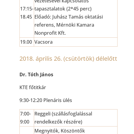
vezetésével kapcsolatos
17:15-
tapasztalatok (2*45 perc)
18.45
Előadó: Juhász Tamás oktatási
referens, Mérnöki Kamara
Nonprofit Kft.
19.00
Vacsora
2018. április 26. (csütörtök) délelőtt
Dr. Tóth János
KTE főtitkár
9:30-12:20 Plenáris ülés
7:00-
Reggeli (szállásfoglalással
9:00
rendelkezők részére)
Megnyitók, Köszöntők