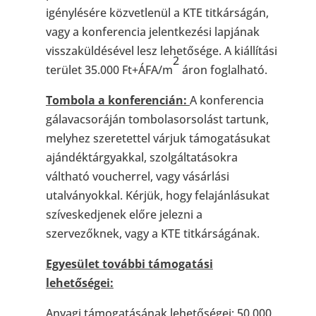
igénylésére közvetlenül a KTE titkárságán,
vagy a konferencia jelentkezési lapjának
visszaküldésével lesz lehetősége. A kiállítási
2
terület 35.000 Ft+ÁFA/m
áron foglalható.
Tombola a konferencián:
A konferencia
gálavacsoráján tombolasorsolást tartunk,
melyhez szeretettel várjuk támogatásukat
ajándéktárgyakkal, szolgáltatásokra
váltható voucherrel, vagy vásárlási
utalványokkal. Kérjük, hogy felajánlásukat
szíveskedjenek előre jelezni a
szervezőknek, vagy a KTE titkárságának.
Egyesület további támogatási
lehetőségei:
Anyagi támogatásának lehetőségei:
50.000