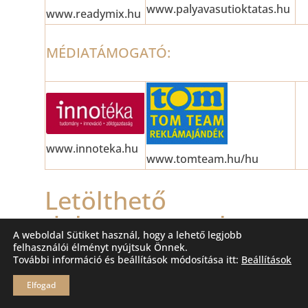
www.palyavasutioktatas.hu
www.readymix.hu
MÉDIATÁMOGATÓ:
www.innoteka.hu
www.tomteam.hu/hu
Letölthető
dokumentumok
A weboldal Sütiket használ, hogy a lehető legjobb
felhasználói élményt nyújtsuk Önnek.
Dr. Macsinka Klára előadása
További információ és beállítások módosítása itt:
Beállítások
Roszik Gábor előadása
Elfogad
Juhász Tamás előadása
Dr. Németh Sándor előadása