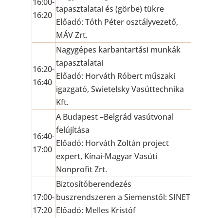
16:00-
tapasztalatai és (görbe) tükre
16:20
Előadó: Tóth Péter osztályvezető,
MÁV Zrt.
Nagygépes karbantartási munkák
tapasztalatai
16:20-
Előadó: Horváth Róbert műszaki
16:40
igazgató, Swietelsky Vasúttechnika
Kft.
A Budapest –Belgrád vasútvonal
felújítása
16:40-
Előadó: Horváth Zoltán project
17:00
expert, Kínai-Magyar Vasúti
Nonprofit Zrt.
Biztosítóberendezés
17:00-
buszrendszeren a Siemenstől: SINET
17:20
Előadó: Melles Kristóf