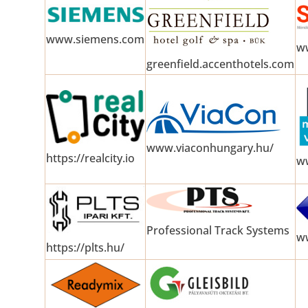
www.siemens.com
ww
greenfield.accenthotels.com
www.viaconhungary.hu/
https://realcity.io
w
Professional Track Systems
w
https://plts.hu/