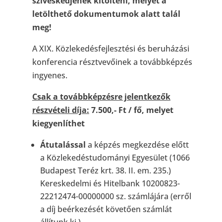
szíveskedjenek kitölteni, melyet a
letölthető dokumentumok alatt talál
meg!
A XIX. Közlekedésfejlesztési és beruházási
konferencia résztvevőinek a továbbképzés
ingyenes.
Csak a továbbképzésre jelentkezők
részvételi díja:
7.500,- Ft / fő, melyet
kiegyenlíthet
Átutalással
a képzés megkezdése előtt
a Közlekedéstudományi Egyesület (1066
Budapest Teréz krt. 38. II. em. 235.)
Kereskedelmi és Hitelbank 10200823-
22212474-00000000 sz. számlájára (erről
a díj beérkezését követően számlát