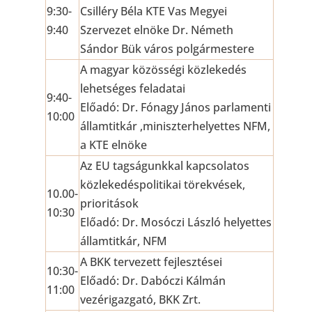
9:30-
Csilléry Béla KTE Vas Megyei
9:40
Szervezet elnöke Dr. Németh
Sándor Bük város polgármestere
A magyar közösségi közlekedés
lehetséges feladatai
9:40-
Előadó: Dr. Fónagy János parlamenti
10:00
államtitkár ,miniszterhelyettes NFM,
a KTE elnöke
Az EU tagságunkkal kapcsolatos
közlekedéspolitikai törekvések,
10.00-
prioritások
10:30
Előadó: Dr. Mosóczi László helyettes
államtitkár, NFM
A BKK tervezett fejlesztései
10:30-
Előadó: Dr. Dabóczi Kálmán
11:00
vezérigazgató, BKK Zrt.