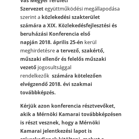
Vas Megyei Területi
Szervezet
együttműködési megállapodása
szerint
a
közlekedési szakterület
számára
a
XIX. Közlekedésfejlesztési és
beruházási Konferencia első
napján
2018. április 25-én
kerül
meghirdetésre
a
tervező, szakértő,
műszaki ellenőr és felelős műszaki
vezető
jogosultsággal
rendelkezők
számára
kötelezően
elvégzendő 2018. évi
szakmai
továbbképzés.
Kérjük azon konferencia résztvevőket,
akik a Mérnöki Kamarai továbbképzésen
is részt vesznek, hogy a Mérnöki
Kamarai jelentkezési lapot is