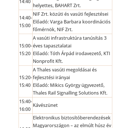
14:40
helyettes, BAHART Zrt.
NIF Zrt. közúti és vasúti fejlesztései
14:40-
Előadó: Varga Barbara koordinációs
15:00
főmérnök, NIF Zrt.
A vasúti infrastruktúra tanúsítás 3
15:00-
éves tapasztalatai
15:20
Előadó: Tóth Árpád irodavezető, KTI
Nonprofit Kft.
A Thales vasúti megoldásai és
15:20-
fejlesztési irányai
15:40
Előadó: Mikics György ügyvezető,
Thales Rail Signalling Solutions Kft.
15:40-
Kávészünet
16:00
Elektronikus biztosítóberendezések
Magyarországon – az elmúlt húsz év