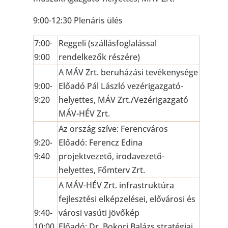
9:00-12:30 Plenáris ülés
7:00-
Reggeli (szállásfoglalással
9:00
rendelkezők részére)
A MÁV Zrt. beruházási tevékenysége
9:00-
Előadó Pál László vezérigazgató-
9:20
helyettes, MÁV Zrt./Vezérigazgató
MÁV-HÉV Zrt.
Az ország szíve: Ferencváros
9:20-
Előadó: Ferencz Edina
9:40
projektvezető, irodavezető-
helyettes, Főmterv Zrt.
A MÁV-HÉV Zrt. infrastruktúra
fejlesztési elképzelései, elővárosi és
9:40-
városi vasúti jövőkép
10:00
Előadó: Dr. Bokori Balázs stratégiai