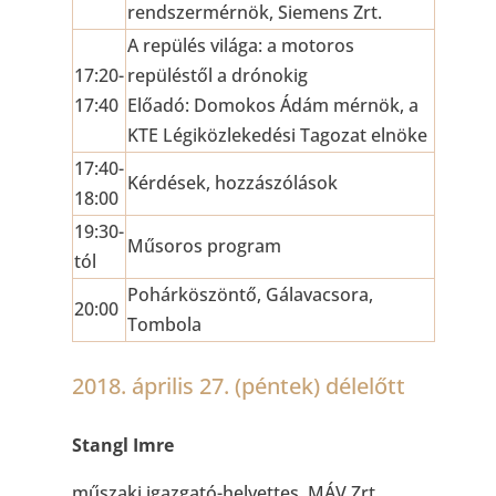
rendszermérnök, Siemens Zrt.
A repülés világa: a motoros
17:20-
repüléstől a drónokig
17:40
Előadó: Domokos Ádám mérnök, a
KTE Légiközlekedési Tagozat elnöke
17:40-
Kérdések, hozzászólások
18:00
19:30-
Műsoros program
tól
Pohárköszöntő, Gálavacsora,
20:00
Tombola
2018. április 27. (péntek) délelőtt
Stangl Imre
műszaki igazgató-helyettes, MÁV Zrt.