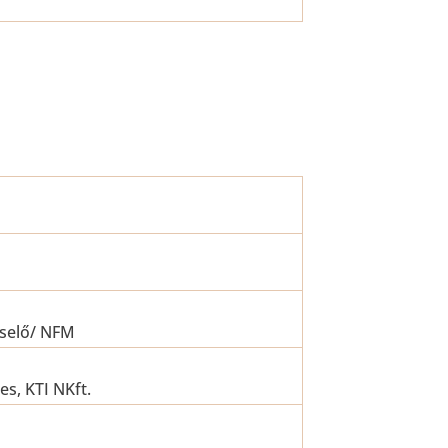
iselő/ NFM
s, KTI NKft.