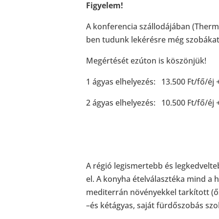
Figyelem!
A konferencia szállodájában (Therma
ben tudunk lekérésre még szobákat 
Megértését ezúton is köszönjük!
1 ágyas elhelyezés: 13.500 Ft/fő/éj 
2 ágyas elhelyezés: 10.500 Ft/fő/éj 
A régió legismertebb és legkedvelt
el. A konyha ételválasztéka mind a
mediterrán növényekkel tarkított (ős
–és kétágyas, saját fürdőszobás szo