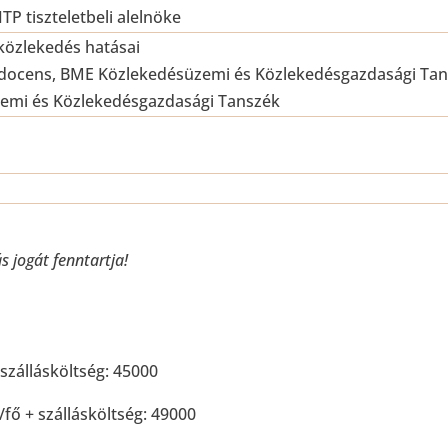
P tiszteletbeli alelnöke
közlekedés hatásai
 docens, BME Közlekedésüzemi és Közlekedésgazdasági Tan
zemi és Közlekedésgazdasági Tanszék
 jogát fenntartja!
 szállásköltség: 45000
fő + szállásköltség: 49000