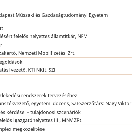
udapest Műszaki és Gazdaságtudományi Egyetem
tt
ésért felelős helyettes államtitkár, NFM
er
akértő, Nemzeti Mobilfizetési Zrt.
megoldások
atási vezető, KTI NKft. SZI
közlekedési rendszerek tervezéséhez
tanszékvezető, egyetemi docens, SZESzerzőtárs: Nagy Viktor
és kérdései – tulajdonosi szcenáriók
elelős Igazgatóhelyettes III., MNV ZRt.
mplex megközelítése