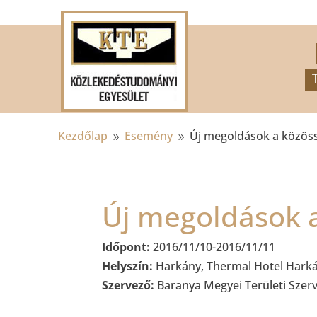
.
Kezdőlap
Esemény
Új megoldások a közös
9
9
Új megoldások 
Időpont:
2016/11/10-2016/11/11
Helyszín:
Harkány, Thermal Hotel Hark
Szervező:
Baranya Megyei Területi Szer