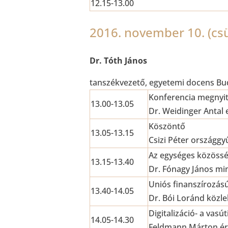
12.15-13.00
2016. november 10. (cs
Dr. Tóth János
tanszékvezető, egyetemi docens B
Konferencia megnyi
13.00-13.05
Dr. Weidinger Antal 
Köszöntő
13.05-13.15
Csizi Péter országgy
Az egységes közössé
13.15-13.40
Dr. Fónagy János min
Uniós finanszírozás
13.40-14.05
Dr. Bói Loránd közle
Digitalizáció- a vasú
14.05-14.30
Feldmann Márton ért