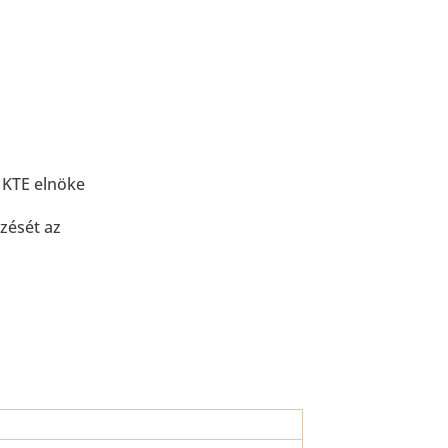
a KTE elnöke
zését az