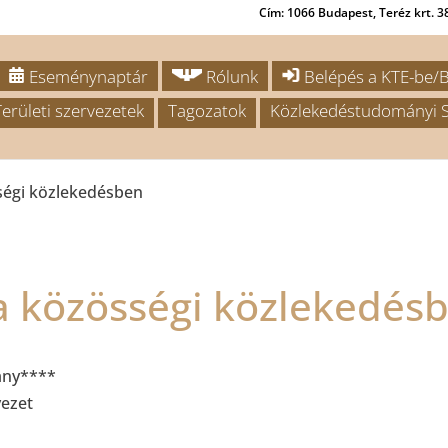
Cím: 1066 Budapest, Teréz krt. 38
Eseménynaptár
Rólunk
Belépés a KTE-be/B
Területi szervezetek
Tagozatok
Közlekedéstudományi S
ségi közlekedésben
a közösségi közlekedés
ány****
vezet