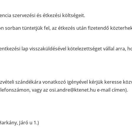
encia szervezési és étkezési költségeit.
lön sorban tüntetjük fel, az étkezés után fizetendő közter
entkezési lap visszaküldésével kötelezettséget vállal arra, ho
részvételi szándékára vonatkozó igényével kérjük keresse kö
elefonszámon, vagy az osi.andre@ktenet.hu e-mail címen).
rkány, Járó u 1.)