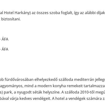
l Hotel Harkány) az összes szoba foglalt, így az alábbi díja
biztosítani.
+ ÁFA
+ ÁFA
ebb fürdővárosában elhelyezkedő szálloda mediterrán jelle
 hagyományos, mind a modern konyha remekeit tartalmazza.
) park, a nyugodt séták helyszíne. A szálloda 2010-től megú
bával várja kedves vendégeit. A hotel a vendégek számára zá