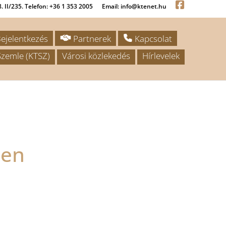
. II/235. Telefon: +36 1 353 2005
Email: info@ktenet.hu
ejelentkezés
Partnerek
Kapcsolat
zemle (KTSZ)
Városi közlekedés
Hírlevelek
ben