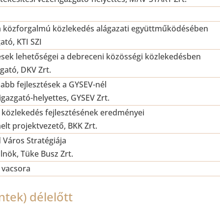
a közforgalmú közlekedés alágazati együttműködésében
ató, KTI SZI
tések lehetőségei a debreceni közösségi közlekedésben
zgató, DKV Zrt.
abb fejlesztések a GYSEV-nél
gazgató-helyettes, GYSEV Zrt.
i közlekedés fejlesztésének eredményei
elt projektvezető, BKK Zrt.
d Város Stratégiája
lnök, Tüke Busz Zrt.
 vacsora
tek) délelőtt