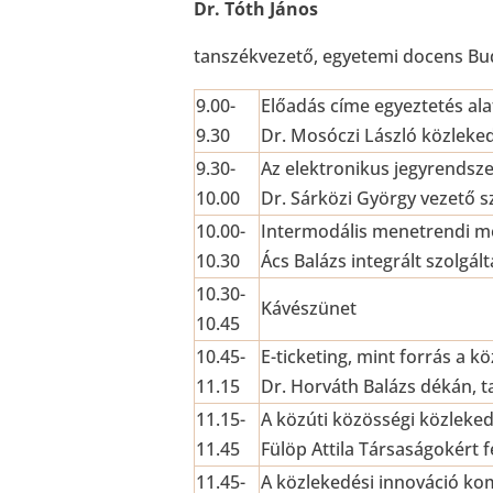
Dr. Tóth János
tanszékvezető, egyetemi docens B
9.00-
Előadás címe egyeztetés ala
9.30
Dr. Mosóczi László közleked
9.30-
Az elektronikus jegyrendsz
10.00
Dr. Sárközi György vezető sz
10.00-
Intermodális menetrendi 
10.30
Ács Balázs integrált szolgált
10.30-
Kávészünet
10.45
10.45-
E-ticketing, mint forrás a 
11.15
Dr. Horváth Balázs dékán, 
11.15-
A közúti közösségi közleked
11.45
Fülöp Attila Társaságokért f
11.45-
A közlekedési innováció ko