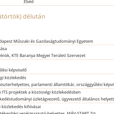
Ebéd
ütörtök) délután
udapest Műszaki és Gazdaságtudományi Egyetem
tása
elnök, KTE Baranya Megyei Területi Szervezet
űlési képviselő
gi közlekedés
iszterhelyettes, parlamenti államtitkár, országgyűlési képv
ú ITS projektek a közösségi közlekedésben
kedéstudományi üzletágvezető, ügyvezető általános helyette
ti közlekedés kihívásai
ékesítési vezérigazgató-helyettes, MÁV-START Zrt.