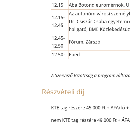
12.15
Aba Botond euromérnök, UIT
Az autonóm városi személy
12.15-
Dr. Csiszár Csaba egyetemi
12.45
hallgató, BME Közlekedésü
12.45-
Fórum, Zárszó
12.50
12.50-
Ebéd
A Szervező Bizottság a programváltozás
Részvételi díj
KTE tag részére 45.000 Ft + ÁFA/fő +
nem KTE tag részére 49.000 Ft + ÁFA/