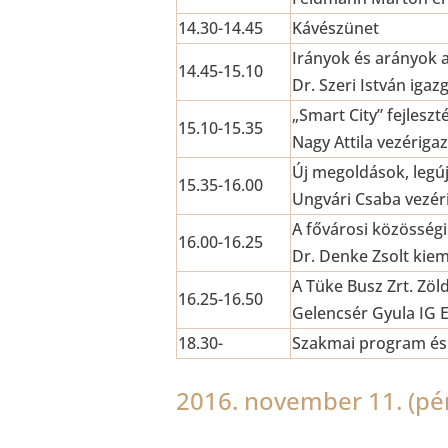
14.30-14.45
Kávészünet
Irányok és arányok 
14.45-15.10
Dr. Szeri István igazg
„Smart City” fejlesz
15.10-15.35
Nagy Attila vezériga
Új megoldások, legúj
15.35-16.00
Ungvári Csaba vezéri
A fővárosi közösség
16.00-16.25
Dr. Denke Zsolt kiem
A Tüke Busz Zrt. Zöl
16.25-16.50
Gelencsér Gyula IG E
18.30-
Szakmai program és
2016. november 11. (pén