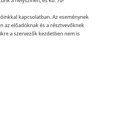
nk a helyszínen, és kb. 70-
járóinkkal kapcsolatban. Az eseménynek
ban az előadóknak és a résztvevőknek
mikre a szervezők kezdetben nem is