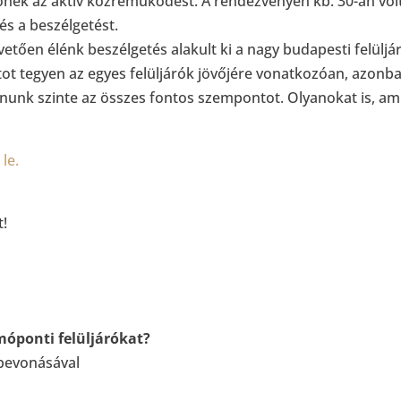
ek az aktív közreműködést. A rendezvényen kb. 30-an voltu
és a beszélgetést.
etően élénk beszélgetés alakult ki a nagy budapesti felül
atot tegyen az egyes felüljárók jövőjére vonatkozóan, azon
znunk szinte az összes fontos szempontot. Olyanokat is, a
le.
t!
móponti felüljárókat?
 bevonásával