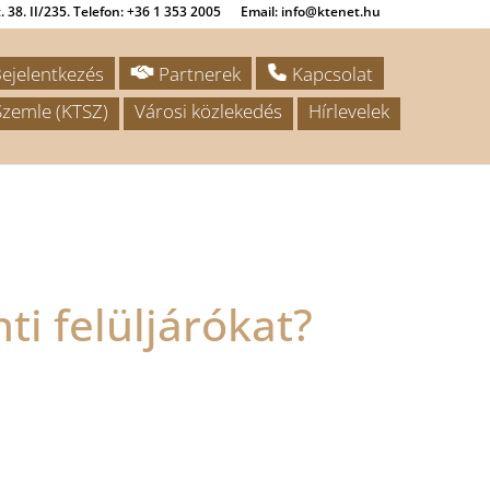
 38. II/235. Telefon: +36 1 353 2005
Email: info@ktenet.hu
ejelentkezés
Partnerek
Kapcsolat
zemle (KTSZ)
Városi közlekedés
Hírlevelek
i felüljárókat?