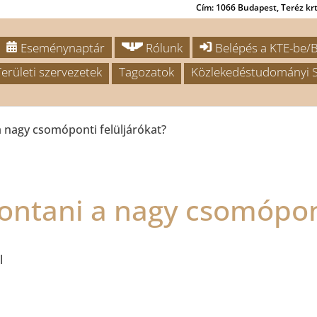
Cím: 1066 Budapest, Teréz krt.
Eseménynaptár
Rólunk
Belépés a KTE-be/B
Területi szervezetek
Tagozatok
Közlekedéstudományi S
a nagy csomóponti felüljárókat?
ontani a nagy csomópont
l