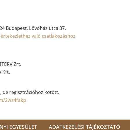
024 Budapest, Lövőház utca 37.
z értekezlethez való csatlakozáshoz
MTERV Zrt.
 Kft.
 de regisztrációhoz kötött.
com/2wz4fakp
NYI EGYESÜLET
ADATKEZELÉSI TÁJÉKOZTATÓ