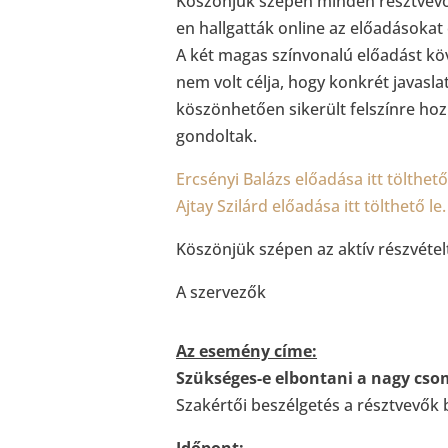
Köszönjük szépen minden résztvevőn
en
hallgatták online az előadásokat 
A két magas színvonalú előadást köv
nem volt célja, hogy konkrét javasl
köszönhetően sikerült felszínre ho
gondoltak.
Ercsényi
Balázs előadása itt tölthető 
Ajtay Szilárd előadása itt tölthető le.
Köszönjük szépen az aktív részvétel
A szervezők
Az esemény címe:
Szükséges-e elbontani a nagy cso
Szakértői beszélgetés a résztvevők
Időpont: