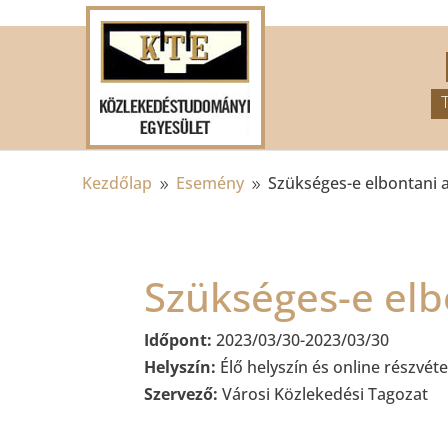
.
Kezdőlap
Esemény
Szükséges-e elbontani 
9
9
Szükséges-e elb
Időpont:
2023/03/30-2023/03/30
Helyszín:
Élő helyszín és online részvéte
Szervező:
Városi Közlekedési Tagozat