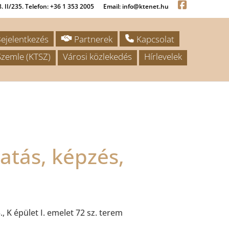
. II/235. Telefon: +36 1 353 2005
Email: info@ktenet.hu
ejelentkezés
Partnerek
Kapcsolat
zemle (KTSZ)
Városi közlekedés
Hírlevelek
atás, képzés,
K épület I. emelet 72 sz. terem