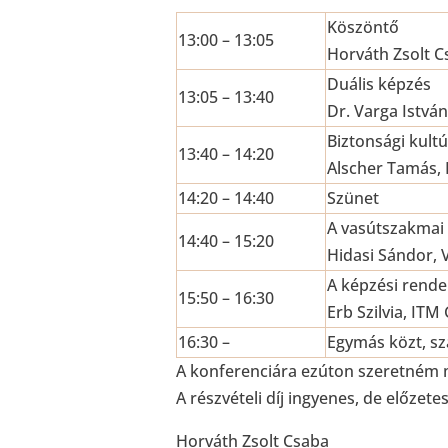
Köszöntő
13:00 – 13:05
Horváth Zsolt C
Duális képzés
13:05 – 13:40
Dr. Varga Istv
Biztonsági kult
13:40 – 14:20
Alscher Tamás, 
14:20 – 14:40
Szünet
A vasútszakmai 
14:40 – 15:20
Hidasi Sándor, 
A képzési rende
15:50 – 16:30
Erb Szilvia, IT
16:30 –
Egymás közt, s
A konferenciára ezúton szeretném 
A részvételi díj ingyenes, de előzete
Horváth Zsolt Csaba