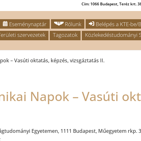
Cím: 1066 Budapest, Teréz krt. 38
Eseménynaptár
Rólunk
Belépés a KTE-be/B
Területi szervezetek
Tagozatok
Közlekedéstudományi S
ok – Vasúti oktatás, képzés, vizsgáztatás II.
ikai Napok – Vasúti okt
gtudományi Egyetemen, 1111 Budapest, Műegyetem rkp. 3., 
t