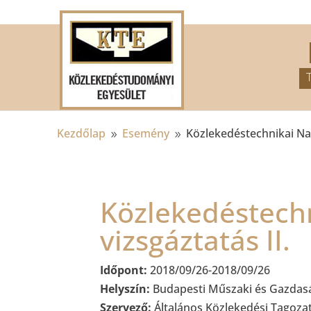
.
Kezdőlap
Esemény
Közlekedéstechnikai Nap
9
9
Közlekedéstechn
vizsgáztatás II.
Időpont:
2018/09/26-2018/09/26
Helyszín:
Budapesti Műszaki és Gazdasá
Szervező:
Általános Közlekedési Tagoza