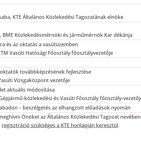
saba, KTE Általános Közlekedési Tagozatának elnöke
án, BME Közlekedésmérnöki és Járműmérnök Kar dékánja
úra és az oktatás a vasútüzemben
ITM Vasúti Hatósági Főosztály főosztályvezetője
oktatók továbbképzésének fejlesztése
Vasúti Vizsgaközpont vezetője
let aktuális módosítása
M Gépjármű-közlekedési és Vasúti Főosztály főosztály-vezetőj
zabadon – beszélgetés az elhangzott előadások nyomán
meghívni Önöket az Általános Közlekedési Tagozat nevében
s
regisztráció szükséges a KTE honlapján keresztül
.