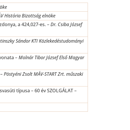
nöke
V História Bizottság elnöke
zdonya, a 424,027-es. –
Dr. Csiba József
latinszky Sándor KTI Közlekedéstudományi
vonata
– Molnár Tibor József Első Magyar
– Pöstyéni Zsolt MÁV-START Zrt. műszaki
svasúti típusa – 60 év SZOLGÁLAT –