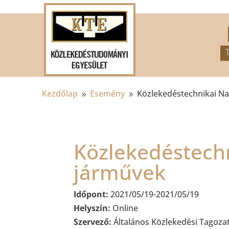
.
Kezdőlap
Esemény
Közlekedéstechnikai Na
9
9
Közlekedéstechn
járművek
Időpont:
2021/05/19-2021/05/19
Helyszín:
Online
Szervező:
Általános Közlekedési Tagoza