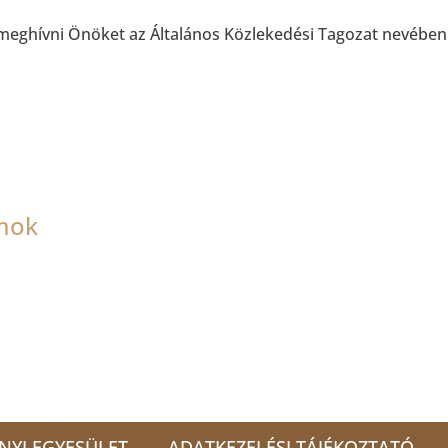
eghívni Önöket az Általános Közlekedési Tagozat nevében. R
mok
NYI EGYESÜLET
ADATKEZELÉSI TÁJÉKOZTATÓ