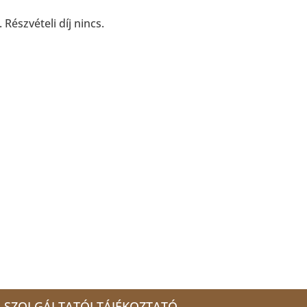
észvételi díj nincs.
SZOLGÁLTATÓI TÁJÉKOZTATÓ