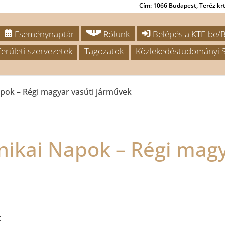
Cím: 1066 Budapest, Teréz krt.
Eseménynaptár
Rólunk
Belépés a KTE-be/B
Területi szervezetek
Tagozatok
Közlekedéstudományi S
pok – Régi magyar vasúti járművek
ikai Napok – Régi magy
t