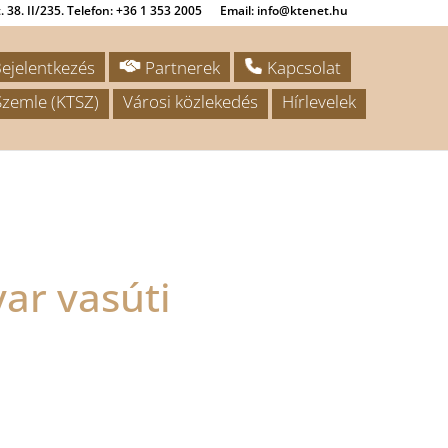
 38. II/235. Telefon: +36 1 353 2005
Email: info@ktenet.hu
ejelentkezés
Partnerek
Kapcsolat
zemle (KTSZ)
Városi közlekedés
Hírlevelek
ar vasúti