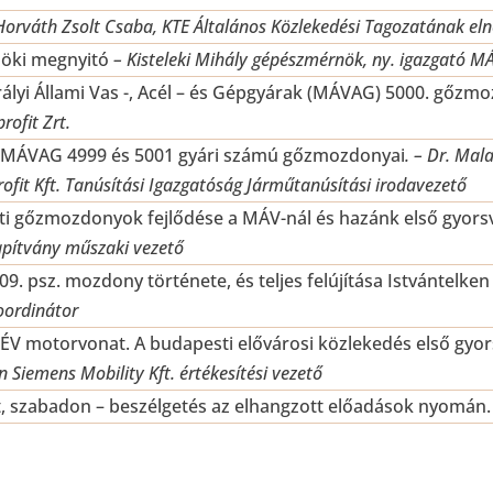
Horváth Zsolt Csaba, KTE Általános Közlekedési Tagozatának el
nöki megnyitó
–
Kisteleki Mihály gépészmérnök, ny. igazgató MÁ
ályi Állami Vas -, Acél – és Gépgyárak (MÁVAG) 5000. gőzmo
ofit Zrt.
 MÁVAG 4999 és 5001 gyári számú gőzmozdonyai
. – Dr. Ma
ofit Kft. Tanúsítási Igazgatóság Járműtanúsítási irodavezető
ti gőzmozdonyok fejlődése a MÁV-nál és hazánk első gyors
apítvány műszaki vezető
9. psz. mozdony története, és teljes felújítása Istvántelken
oordinátor
ÉV motorvonat. A budapesti elővárosi közlekedés első gyor
n Siemens Mobility Kft. értékesítési vezető
, szabadon – beszélgetés az elhangzott előadások nyomán.