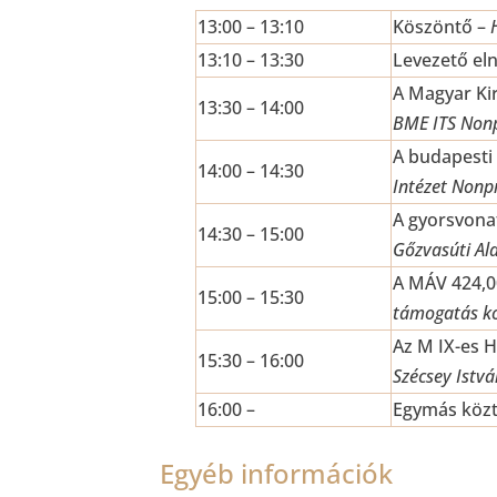
13:00 – 13:10
Köszöntő –
13:10 – 13:30
Levezető el
A Magyar Kir
13:30 – 14:00
BME ITS Nonpr
A budapesti
14:00 – 14:30
Intézet Nonpr
A gyorsvona
14:30 – 15:00
Gőzvasúti Al
A MÁV 424,00
15:00 – 15:30
támogatás k
Az M IX-es H
15:30 – 16:00
Szécsey Istvá
16:00 –
Egymás közt
Egyéb információk