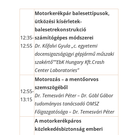
Motorkerékpár balesettípusok,
ütközési kísérletek-
balesetrekonstrukció
12:35-
számítógépes módszerei
12:55
Dr. Kőfalvi Gyula „c. egyetemi
docensigazságügyi gépjármű műszaki
szakértő””EbK Hungary Kft.Crash
Center Laboratories”
Motorozás – a mentőorvos
szemszögéből
12:55-
Dr. Temesvári Péter – Dr. Göbl Gábor
13:15
tudományos tanácsadó OMSZ
Főigazgatósága – Dr. Temesvári Péter
A motorkerékpáros
közlekedésbiztonság emberi