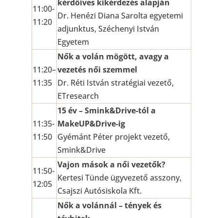
kérdőíves kikérdezés alapján
11:00-
Dr. Henézi Diana Sarolta egyetemi
11:20
adjunktus, Széchenyi István
Egyetem
Nők a volán mögött, avagy a
11:20–
vezetés női szemmel
11:35
Dr. Réti István stratégiai vezető,
ETresearch
15 év – Smink&Drive-tól a
11:35-
MakeUP&Drive-ig
11:50
Gyémánt Péter projekt vezető,
Smink&Drive
Vajon mások a női vezetők?
11:50-
Kertesi Tünde ügyvezető asszony,
12:05
Csajszi Autósiskola Kft.
Nők a volánnál – tények és