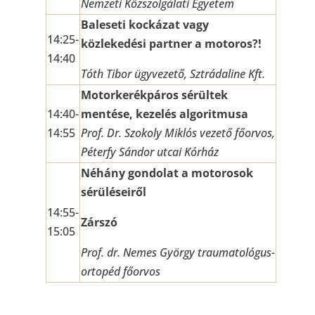
Nemzeti Közszolgálati Egyetem
Baleseti kockázat vagy
14:25-
közlekedési partner a motoros?!
14:40
Tóth Tibor ügyvezető, Sztrádaline Kft.
Motorkerékpáros sérültek
14:40-
mentése, kezelés algoritmusa
14:55
Prof. Dr. Szokoly Miklós vezető főorvos,
Péterfy Sándor utcai Kórház
Néhány gondolat a motorosok
sérüléseiről
14:55-
Zárszó
15:05
Prof. dr. Nemes György
traumatológus-
ortopéd főorvos