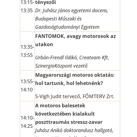
13:15-
tényezői
13:35
Dr. Ju
hász János egyetemi docens,
Budapesti Műszaki és
Gazdaságtudományi Egyetem
FANTOMOK, avagy motorosok az
utakon
13:35-
13:55
Urbán-Frendl Ildikó, Createam Kft,
SzinergiaKözpont vezető
Magyarországi motoros oktatás:
13:55-
hol tartunk, hol lehetnénk?
14:10
S-Vigh Judit tervező, FŐMTERV Zrt.
A motoros balesetek
következtében kialakult
14:10-
poszttraumás stressz-zavar
14:25
Juhász Anikó doktorandusz hallgató,