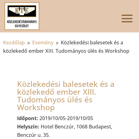
Kezdőlap
Esemény
Közlekedési balesetek és a
9
9
közlekedő ember XIII. Tudományos ülés és Workshop
Közlekedési balesetek és a
közlekedő ember XIII.
Tudományos ülés és
Workshop
Időpont:
2019/10/05-2019/10/05
Helyszín:
Hotel Benczúr, 1068 Budapest,
Benczúr u. 35.