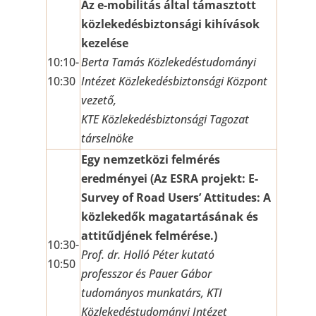
Az e-mobilitás által támasztott
közlekedésbiztonsági kihívások
kezelése
10:10-
Berta Tamás Közlekedéstudományi
10:30
Intézet Közlekedésbiztonsági Központ
vezető,
KTE Közlekedésbiztonsági Tagozat
társelnöke
Egy nemzetközi felmérés
eredményei (Az ESRA projekt: E-
Survey of Road Users’ Attitudes: A
közlekedők magatartásának és
attitűdjének felmérése.)
10:30-
Prof. dr. Holló Péter kutató
10:50
professzor
és Pauer Gábor
tudományos munkatárs, KTI
Közlekedéstudományi Intézet