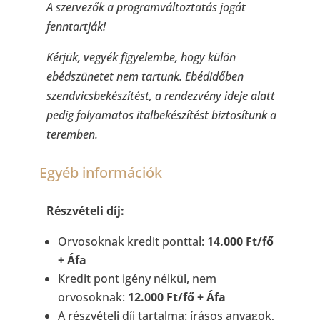
A szervezők a programváltoztatás jogát
fenntartják!
Kérjük, vegyék figyelembe, hogy külön
ebédszünetet nem tartunk. Ebédidőben
szendvicsbekészítést, a rendezvény ideje alatt
pedig folyamatos italbekészítést biztosítunk a
teremben.
Egyéb információk
Részvételi díj:
Orvosoknak kredit ponttal:
14.000 Ft/fő
+ Áfa
Kredit pont igény nélkül, nem
orvosoknak:
12.000 Ft/fő + Áfa
A részvételi díj tartalma: írásos anyagok,