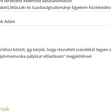
t tervezése Kelenföld vasútállomáson
s alatt),Műszaki és Gazdaságtudományi Egyetem Közlekedé
rök Ádám
ióhoz kötött, így kérjük, hogy részvételi szándékát legyen s
diplomamunka pályázat előadásain” megjelöléssel.
mok