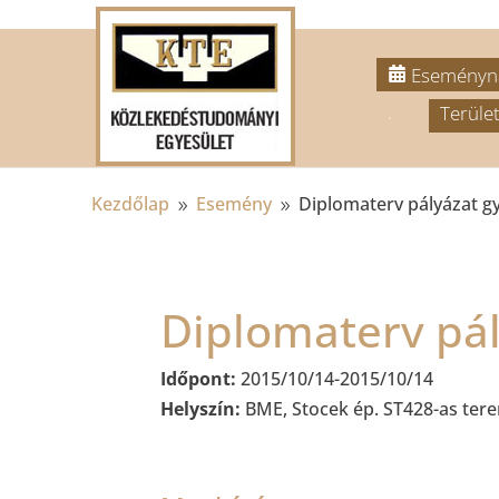
Eseményn
.
Terület
Kezdőlap
Esemény
Diplomaterv pályázat g
9
9
Diplomaterv pál
Időpont:
2015/10/14-2015/10/14
Helyszín:
BME, Stocek ép. ST428-as ter