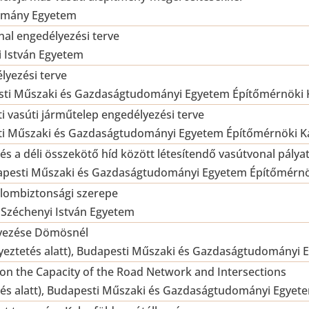
domány Egyetem
al engedélyezési terve
i István Egyetem
lyezési terve
sti Műszaki és Gazdaságtudományi Egyetem Építőmérnöki 
ti vasúti járműtelep engedélyezési terve
ti Műszaki és Gazdaságtudományi Egyetem Építőmérnöki K
és a déli összekötő híd között létesítendő vasútvonal pálya
apesti Műszaki és Gazdaságtudományi Egyetem Építőmérnö
alombiztonsági szerepe
 Széchenyi István Egyetem
rvezése Dömösnél
egyeztetés alatt), Budapesti Műszaki és Gazdaságtudományi
ic on the Capacity of the Road Network and Intersections
tés alatt), Budapesti Műszaki és Gazdaságtudományi Egyet