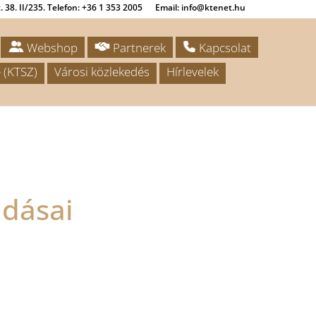
 38. II/235. Telefon: +36 1 353 2005
Email: info@ktenet.hu
Webshop
Partnerek
Kapcsolat
 (KTSZ)
Városi közlekedés
Hírlevelek
adásai