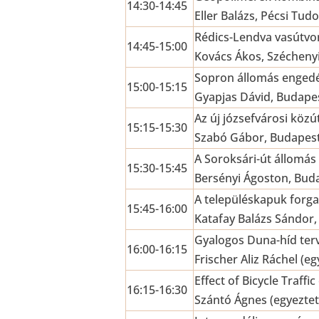
14:30-14:45
Eller Balázs, Pécsi Tu
Rédics-Lendva vasútvon
14:45-15:00
Kovács Ákos, Szécheny
Sopron állomás engedé
15:00-15:15
Gyapjas Dávid, Budape
Az új józsefvárosi közú
15:15-15:30
Szabó Gábor, Budapes
A Soroksári-út állomás 
15:30-15:45
Bersényi Ágoston, Bud
A településkapuk forg
15:45-16:00
Katafay Balázs Sándor,
Gyalogos Duna-híd te
16:00-16:15
Frischer Aliz Ráchel (
Effect of Bicycle Traff
16:15-16:30
Szántó Ágnes (egyezte