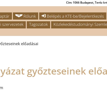
Cím: 1066 Budapest, Teréz krt.
aptár
Rólunk
Belépés a KTE-be/Bejelentkezés
i szervezetek
Tagozatok
Közlekedéstudományi Szemle
yőzteseinek előadásai
yázat győzteseinek elő
em