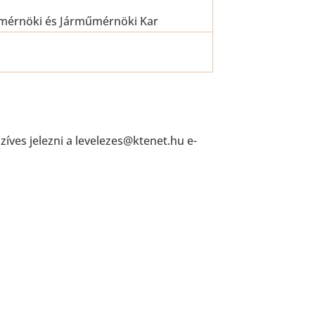
smérnöki és Járműmérnöki Kar
zíves jelezni a levelezes@ktenet.hu e-