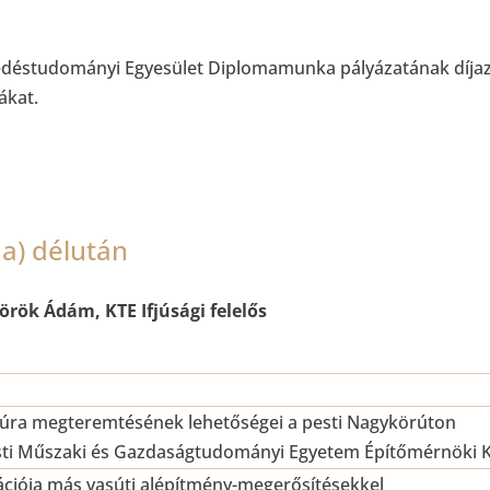
kedéstudományi Egyesület Diplomamunka pályázatának díjaz
ákat.
da) délután
Török Ádám, KTE Ifjúsági felelős
túra megteremtésének lehetőségei a pesti Nagykörúton
ti Műszaki és Gazdaságtudományi Egyetem Építőmérnöki 
iója más vasúti alépítmény-megerősítésekkel