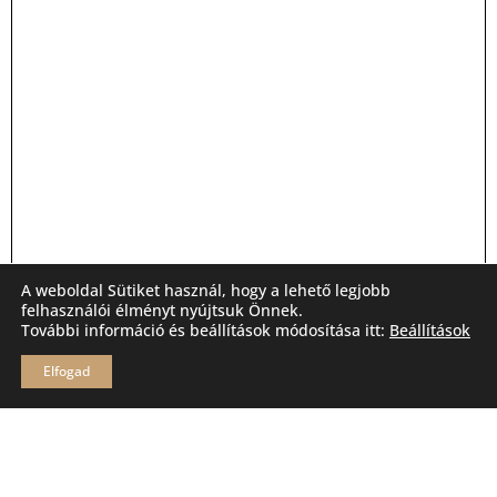
A weboldal Sütiket használ, hogy a lehető legjobb
felhasználói élményt nyújtsuk Önnek.
További információ és beállítások módosítása itt:
Beállítások
Elfogad