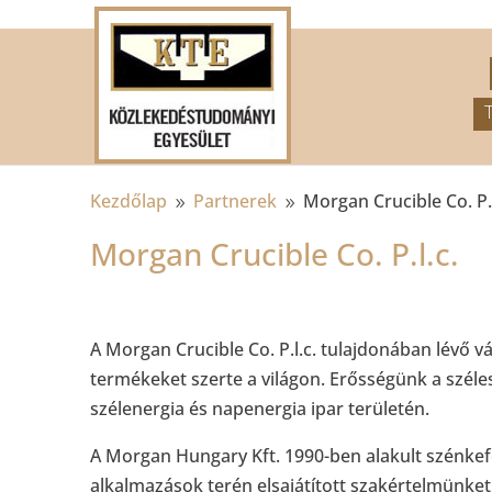
.
Kezdőlap
Partnerek
Morgan Crucible Co. P.l
9
9
Morgan Crucible Co. P.l.c.
A Morgan Crucible Co. P.l.c. tulajdonában lévő v
termékeket szerte a világon. Erősségünk a széles 
szélenergia és napenergia ipar területén.
A Morgan Hungary Kft. 1990-ben alakult szénkef
alkalmazások terén elsajátított szakértelmünket