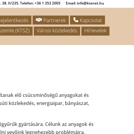
 38. II/235. Telefon: +36 1 353 2005
Email: info@ktenet.hu
ejelentkezés
Partnerek
Kapcsolat
zemle (KTSZ)
Városi közlekedés
Hírlevelek
állítanak elő csúcsminőségű anyagokat és
asúti közlekedés, energiaipar, bányászat,
ógyűrűk gyártására. Célunk az anyagok és
lálni vevőink legnehezebb problémáira.