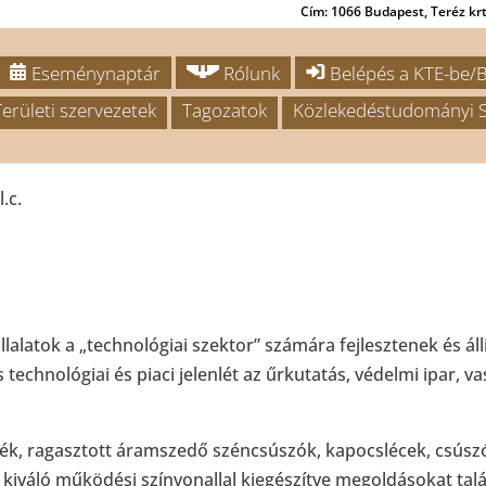
Cím: 1066 Budapest, Teréz krt.
Eseménynaptár
Rólunk
Belépés a KTE-be/B
Területi szervezetek
Tagozatok
Közlekedéstudományi S
.c.
állalatok a „technológiai szektor” számára fejlesztenek és 
technológiai és piaci jelenlét az űrkutatás, védelmi ipar, v
ék, ragasztott áramszedő széncsúszók, kapocslécek, csúsz
 kiváló működési színvonallal kiegészítve megoldásokat ta