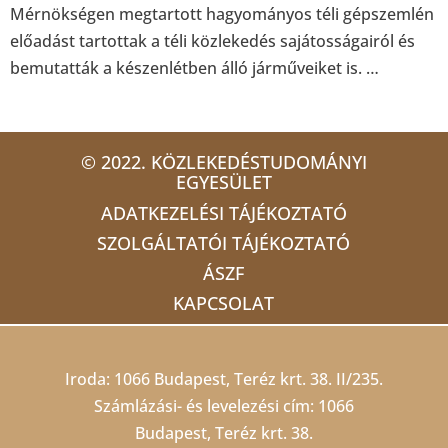
Mérnökségen megtartott hagyományos téli gépszemlén
előadást tartottak a téli közlekedés sajátosságairól és
bemutatták a készenlétben álló járműveiket is. …
© 2022. KÖZLEKEDÉSTUDOMÁNYI
EGYESÜLET
ADATKEZELÉSI TÁJÉKOZTATÓ
SZOLGÁLTATÓI TÁJÉKOZTATÓ
ÁSZF
KAPCSOLAT
Iroda: 1066 Budapest, Teréz krt. 38. II/235.
Számlázási- és levelezési cím: 1066
Budapest, Teréz krt. 38.