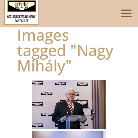
Images
tagged "Nagy
Mihály"