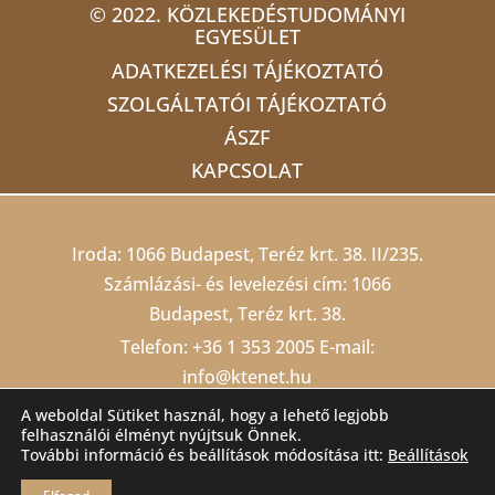
© 2022. KÖZLEKEDÉSTUDOMÁNYI
EGYESÜLET
ADATKEZELÉSI TÁJÉKOZTATÓ
SZOLGÁLTATÓI TÁJÉKOZTATÓ
ÁSZF
KAPCSOLAT
Iroda: 1066 Budapest, Teréz krt. 38. II/235.
Számlázási- és levelezési cím: 1066
Budapest, Teréz krt. 38.
Telefon:
+36 1 353 2005
E-mail:
info@ktenet.hu
Adószám: 19815709-2-42 Cégjegyzékszám:
A weboldal Sütiket használ, hogy a lehető legjobb
felhasználói élményt nyújtsuk Önnek.
01 02 000403
Számlaszám: 10200823-
További információ és beállítások módosítása itt:
Beállítások
22212474-00000000