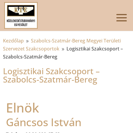
Kezdőlap
Szabolcs-Szatmár-Bereg Megyei Területi
9
Szervezet Szakcsoportok
Logisztikai Szakcsoport –
9
Szabolcs-Szatmár-Bereg
Logisztikai Szakcsoport –
Szabolcs-Szatmár-Bereg
Elnök
Gáncsos István