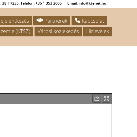
 38. II/235. Telefon: +36 1 353 2005
Email: info@ktenet.hu
ejelentkezés
Partnerek
Kapcsolat
zemle (KTSZ)
Városi közlekedés
Hírlevelek