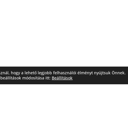
sznál, hogy a lehető legjobb felhasználói élményt nyújtsuk Önnek.
beállítások módosítása itt:
Beállítások