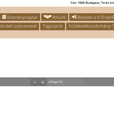
Cím: 1066 Budapest, Teréz krt.
Eseménynaptár
Rólunk
Belépés a KTE-be/B
Területi szervezetek
Tagozatok
Közlekedéstudományi S