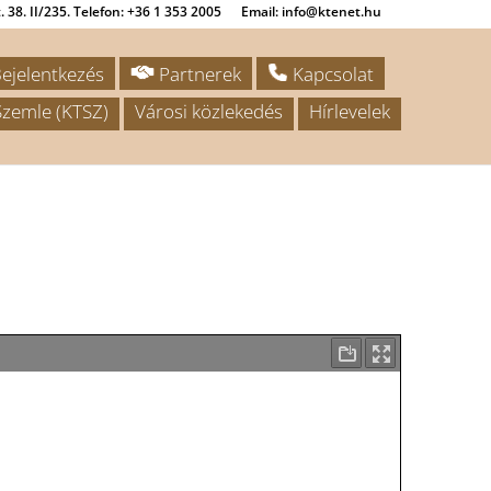
 38. II/235. Telefon: +36 1 353 2005
Email: info@ktenet.hu
ejelentkezés
Partnerek
Kapcsolat
zemle (KTSZ)
Városi közlekedés
Hírlevelek