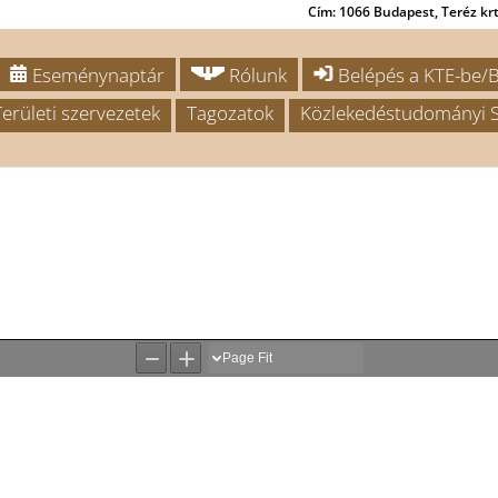
Cím: 1066 Budapest, Teréz krt.
Eseménynaptár
Rólunk
Belépés a KTE-be/B
Területi szervezetek
Tagozatok
Közlekedéstudományi S