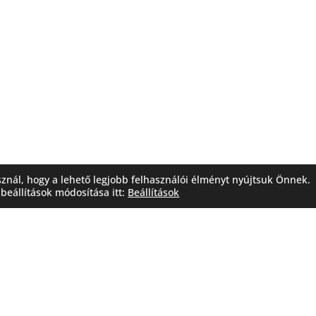
sznál, hogy a lehető legjobb felhasználói élményt nyújtsuk Önnek.
beállítások módosítása itt:
Beállítások