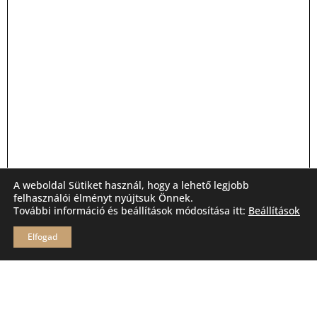
A weboldal Sütiket használ, hogy a lehető legjobb
felhasználói élményt nyújtsuk Önnek.
További információ és beállítások módosítása itt:
Beállítások
Elfogad