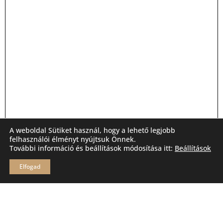
A weboldal Sütiket használ, hogy a lehető legjobb
felhasználói élményt nyújtsuk Önnek.
További információ és beállítások módosítása itt:
Beállítások
Elfogad