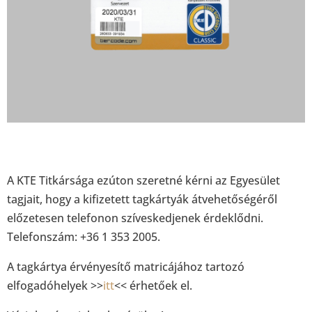
A KTE Titkársága ezúton szeretné kérni az Egyesület
tagjait, hogy a kifizetett tagkártyák átvehetőségéről
előzetesen telefonon szíveskedjenek érdeklődni.
Telefonszám: +36 1 353 2005.
A tagkártya érvényesítő matricájához tartozó
elfogadóhelyek >>
itt
<< érhetőek el.