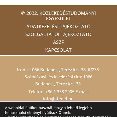
© 2022. KÖZLEKEDÉSTUDOMÁNYI
EGYESÜLET
ADATKEZELÉSI TÁJÉKOZTATÓ
SZOLGÁLTATÓI TÁJÉKOZTATÓ
ÁSZF
KAPCSOLAT
Iroda: 1066 Budapest, Teréz krt. 38. II/235.
Számlázási- és levelezési cím: 1066
Budapest, Teréz krt. 38.
Telefon:
+36 1 353 2005
E-mail:
info@ktenet.hu
Adószám: 19815709-2-42 Cégjegyzékszám:
A weboldal Sütiket használ, hogy a lehető legjobb
felhasználói élményt nyújtsuk Önnek.
01 02 000403
Számlaszám: 10200823-