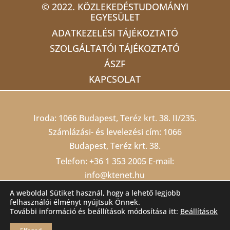
© 2022. KÖZLEKEDÉSTUDOMÁNYI
EGYESÜLET
ADATKEZELÉSI TÁJÉKOZTATÓ
SZOLGÁLTATÓI TÁJÉKOZTATÓ
ÁSZF
KAPCSOLAT
Iroda: 1066 Budapest, Teréz krt. 38. II/235.
Számlázási- és levelezési cím: 1066
Budapest, Teréz krt. 38.
Telefon:
+36 1 353 2005
E-mail:
info@ktenet.hu
Adószám: 19815709-2-42 Cégjegyzékszám:
A weboldal Sütiket használ, hogy a lehető legjobb
felhasználói élményt nyújtsuk Önnek.
01 02 000403
Számlaszám: 10200823-
További információ és beállítások módosítása itt:
Beállítások
22212474-00000000