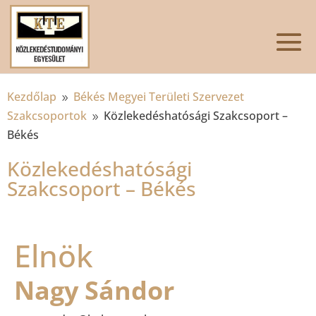
Kezdőlap
Békés Megyei Területi Szervezet
9
Szakcsoportok
Közlekedéshatósági Szakcsoport –
9
Békés
Közlekedéshatósági
Szakcsoport – Békés
Elnök
Nagy Sándor