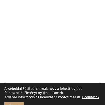
A weboldal Sütiket használ, hogy a lehető legjobb
felhasználói élményt nyújtsuk Önnek.
További információ és beállítások módosítása itt:
Beállítások