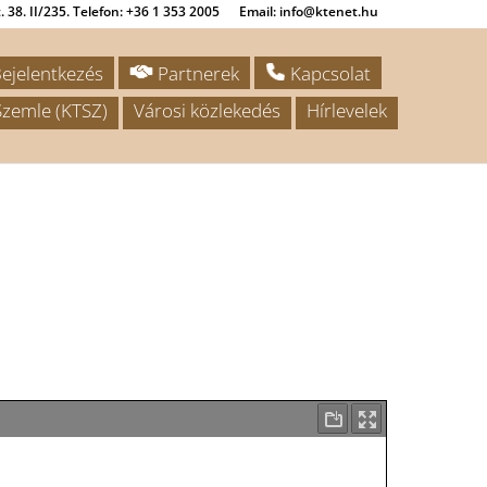
 38. II/235. Telefon: +36 1 353 2005
Email: info@ktenet.hu
ejelentkezés
Partnerek
Kapcsolat
zemle (KTSZ)
Városi közlekedés
Hírlevelek