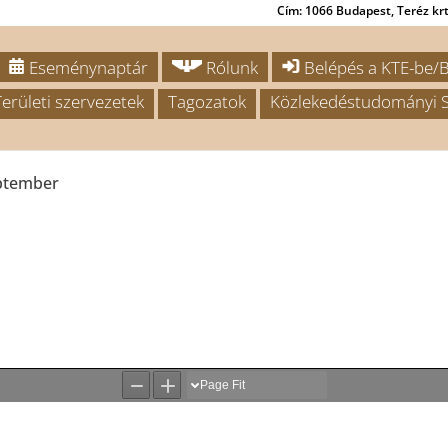
Cím: 1066 Budapest, Teréz krt.
Eseménynaptár
Rólunk
Belépés a KTE-be/B
Területi szervezetek
Tagozatok
Közlekedéstudományi S
eptember