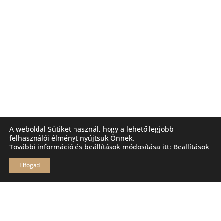
A weboldal Sütiket használ, hogy a lehető legjobb
felhasználói élményt nyújtsuk Önnek.
További információ és beállítások módosítása itt:
Beállítások
Elfogad