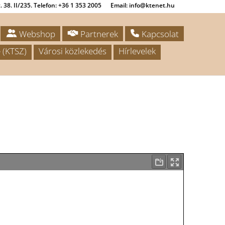
 38. II/235. Telefon: +36 1 353 2005
Email: info@ktenet.hu
Webshop
Partnerek
Kapcsolat
 (KTSZ)
Városi közlekedés
Hírlevelek