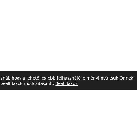
sznál, hogy a lehető legjobb felhasználói élményt nyújtsuk Önnek.
beállítások módosítása itt:
Beállítások