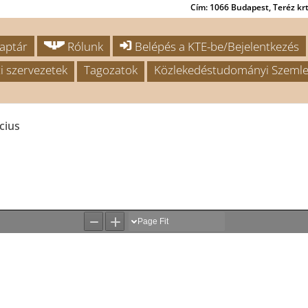
Cím: 1066 Budapest, Teréz krt.
aptár
Rólunk
Belépés a KTE-be/Bejelentkezés
i szervezetek
Tagozatok
Közlekedéstudományi Szemle
cius