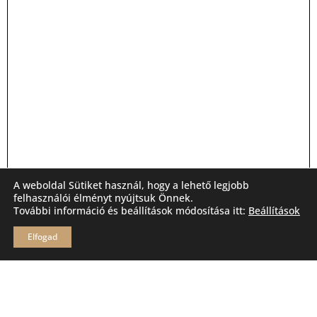
A weboldal Sütiket használ, hogy a lehető legjobb
felhasználói élményt nyújtsuk Önnek.
További információ és beállítások módosítása itt:
Beállítások
Elfogad