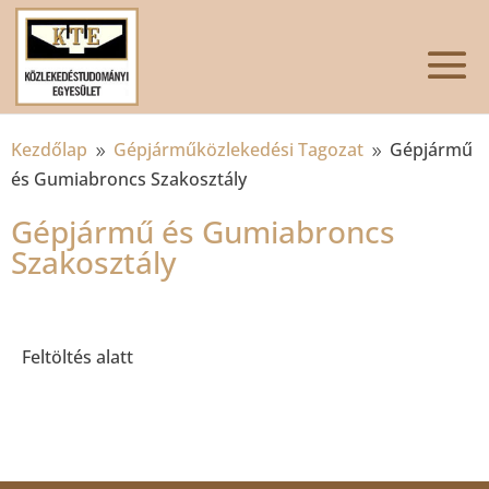
Kezdőlap
Gépjárműközlekedési Tagozat
Gépjármű
9
9
és Gumiabroncs Szakosztály
Gépjármű és Gumiabroncs
Szakosztály
Feltöltés alatt