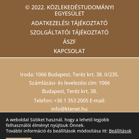
© 2022. KÖZLEKEDÉSTUDOMÁNYI
EGYESÜLET
ADATKEZELÉSI TÁJÉKOZTATÓ
SZOLGÁLTATÓI TÁJÉKOZTATÓ
ÁSZF
KAPCSOLAT
Iroda: 1066 Budapest, Teréz krt. 38. II/235.
Számlázási- és levelezési cím: 1066
Budapest, Teréz krt. 38.
Telefon:
+36 1 353 2005
E-mail:
info@ktenet.hu
Adószám: 19815709-2-42 Cégjegyzékszám:
A weboldal Sütiket használ, hogy a lehető legjobb
felhasználói élményt nyújtsuk Önnek.
01 02 000403
Számlaszám: 10200823-
További információ és beállítások módosítása itt:
Beállítások
22212474-00000000