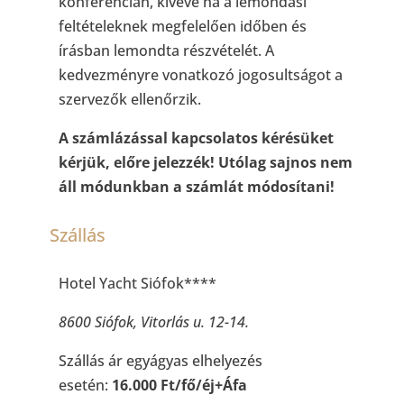
konferencián, kivéve ha a lemondási
feltételeknek megfelelően időben és
írásban lemondta részvételét. A
kedvezményre vonatkozó jogosultságot a
szervezők ellenőrzik.
A számlázással kapcsolatos kérésüket
kérjük, előre jelezzék! Utólag sajnos nem
áll módunkban a számlát módosítani!
Szállás
Hotel Yacht Siófok****
8600 Siófok, Vitorlás u. 12-14.
Szállás ár egyágyas elhelyezés
esetén:
16.000 Ft/fő/éj+Áfa