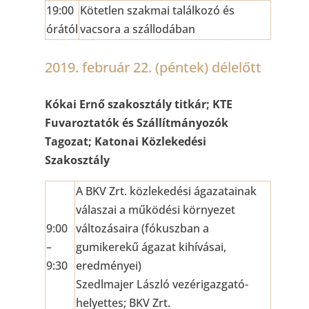
19:00
Kötetlen szakmai találkozó és
órától
vacsora a szállodában
2019. február 22. (péntek) délelőtt
Kókai Ernő szakosztály titkár; KTE
Fuvaroztatók és Szállítmányozók
Tagozat; Katonai Közlekedési
Szakosztály
A BKV Zrt. közlekedési ágazatainak
válaszai a működési környezet
9:00
változásaira (fókuszban a
–
gumikerekű ágazat kihívásai,
9:30
eredményei)
Szedlmajer László vezérigazgató-
helyettes; BKV Zrt.