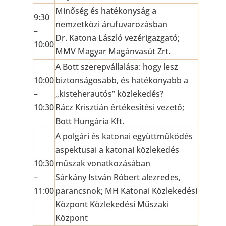
Minőség és hatékonyság a
9:30
nemzetközi árufuvarozásban
–
Dr. Katona László vezérigazgató;
10:00
MMV Magyar Magánvasút Zrt.
A Bott szerepvállalása: hogy lesz
10:00
biztonságosabb, és hatékonyabb a
–
„kisteherautós” közlekedés?
10:30
Rácz Krisztián értékesítési vezető;
Bott Hungária Kft.
A polgári és katonai együttműködés
aspektusai a katonai közlekedés
10:30
műszak vonatkozásában
–
Sárkány István Róbert alezredes,
11:00
parancsnok; MH Katonai Közlekedési
Központ Közlekedési Műszaki
Központ