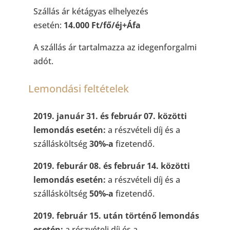
Szállás ár kétágyas elhelyezés
esetén:
14.000 Ft/fő/éj+Áfa
A szállás ár tartalmazza az idegenforgalmi
adót.
Lemondási feltételek
2019. január 31. és február 07. közötti
lemondás esetén:
a részvételi díj és a
szállásköltség
30%-a
fizetendő.
2019. feburár 08. és február 14. közötti
lemondás esetén:
a részvételi díj és a
szállásköltség
50%-a
fizetendő.
2019. február 15. után történő lemondás
esetén:
a részvételi díj és a