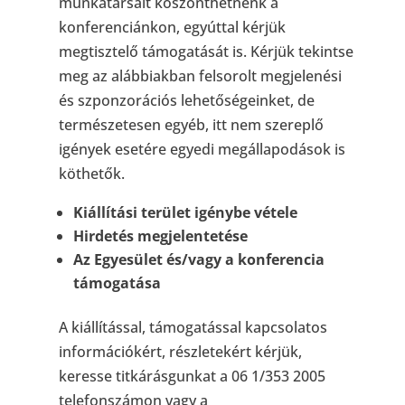
munkatársait köszönthetnénk a
konferenciánkon, egyúttal kérjük
megtisztelő támogatását is. Kérjük tekintse
meg az alábbiakban felsorolt megjelenési
és szponzorációs lehetőségeinket, de
természetesen egyéb, itt nem szereplő
igények esetére egyedi megállapodások is
köthetők.
Kiállítási terület igénybe vétele
Hirdetés megjelentetése
Az Egyesület és/vagy a konferencia
támogatása
A kiállítással, támogatással kapcsolatos
információkért, részletekért kérjük,
keresse titkárásgunkat a 06 1/353 2005
telefonszámon vagy a