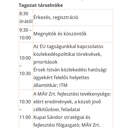
Tagozat társelnöke
8:30
Érkezés, regisztráció
órától
9:30 –
Megnyitók és köszöntők
10:00
Az EU tagságunkkal kapcsolatos
közlekedéspolitikai törekvések,
10:00
prioritások
–
Érsek István közlekedési hatósági
10:30
ügyekért felelős helyettes
államtitkár; ITM
A MÁV Zrt. fejlesztési tevékenysége:
10:30
elért eredmények, a közeli jövő
–
célkitűzései, feladatai
11:00
Kupai Sándor stratégiai és
fejlesztési főigazgató; MÁV Zrt.