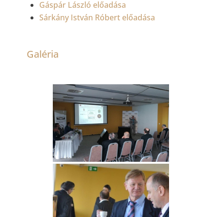
Gáspár László előadása
Sárkány István Róbert előadása
Galéria