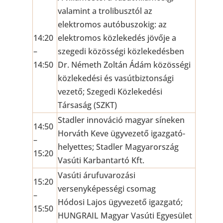
valamint a trolibusztól az
elektromos autóbuszokig: az
14:20
elektromos közlekedés jövője a
–
szegedi közösségi közlekedésben
14:50
Dr. Németh Zoltán Ádám közösségi
közlekedési és vasútbiztonsági
vezető; Szegedi Közlekedési
Társaság (SZKT)
Stadler innováció magyar síneken
14:50
Horváth Keve ügyvezető igazgató-
–
helyettes; Stadler Magyarország
15:20
Vasúti Karbantartó Kft.
Vasúti árufuvarozási
15:20
versenyképességi csomag
–
Hódosi Lajos ügyvezető igazgató;
15:50
HUNGRAIL Magyar Vasúti Egyesület