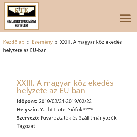
Kezdőlap
Esemény
XXIII. A magyar közlekedés
9
9
helyzete az EU-ban
XXIII. A magyar közlekedés
helyzete az EU-ban
Időpont:
2019/02/21-2019/02/22
Helyszín:
Yacht Hotel Siófok****
Szervező:
Fuvaroztatók és Szállítmányozók
Tagozat