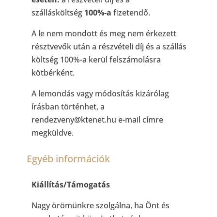
szállásköltség
100%-a
fizetendő.
A le nem mondott és meg nem érkezett
résztvevők után a részvételi díj és a szállás
költség 100%-a kerül felszámolásra
kötbérként.
A lemondás vagy módosítás kizárólag
írásban történhet, a
rendezveny@ktenet.hu e-mail címre
megküldve.
Egyéb információk
Kiállítás/Támogatás
Nagy örömünkre szolgálna, ha Önt és