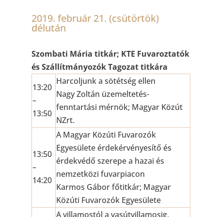
2019. február 21. (csütörtök)
délután
Szombati Mária titkár; KTE Fuvaroztatók
és Szállítmányozók Tagozat titkára
Harcoljunk a sötétség ellen
13:20
Nagy Zoltán üzemeltetés-
–
fenntartási mérnök; Magyar Közút
13:50
NZrt.
A Magyar Közúti Fuvarozók
Egyesülete érdekérvényesítő és
13:50
érdekvédő szerepe a hazai és
–
nemzetközi fuvarpiacon
14:20
Karmos Gábor főtitkár; Magyar
Közúti Fuvarozók Egyesülete
A villamostól a vasútvillamosig,