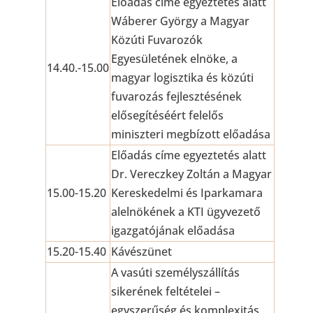
Előadás címe egyeztetés alatt
Wáberer György a Magyar
Közúti Fuvarozók
Egyesületének elnöke, a
14.40.-15.00
magyar logisztika és közúti
fuvarozás fejlesztésének
elősegítéséért felelős
miniszteri megbízott előadása
Előadás címe egyeztetés alatt
Dr. Vereczkey Zoltán a Magyar
15.00-15.20
Kereskedelmi és Iparkamara
alelnökének a KTI ügyvezető
igazgatójának előadása
15.20-15.40
Kávészünet
A vasúti személyszállítás
sikerének feltételei –
egyszerűség és komplexitás