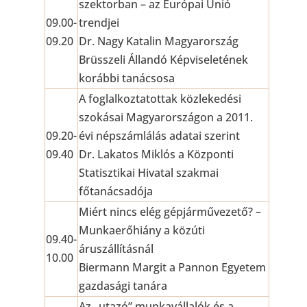
szektorban – az Európai Unió
09.00-
trendjei
09.20
Dr. Nagy Katalin Magyarország
Brüsszeli Állandó Képviseletének
korábbi tanácsosa
A foglalkoztatottak közlekedési
szokásai Magyarországon a 2011.
09.20-
évi népszámlálás adatai szerint
09.40
Dr. Lakatos Miklós a Központi
Statisztikai Hivatal szakmai
főtanácsadója
Miért nincs elég gépjárművezető? –
Munkaerőhiány a közúti
09.40-
áruszállításnál
10.00
Biermann Margit a Pannon Egyetem
gazdasági tanára
Az „utazó” munkavállalók és a