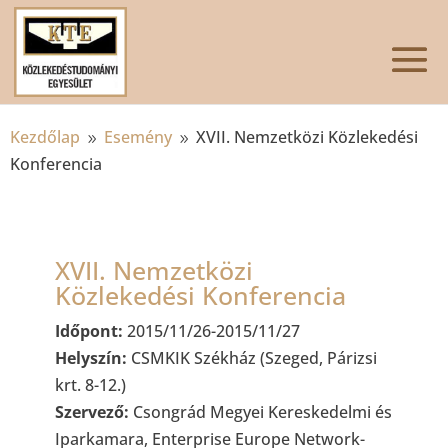
Kezdőlap
Esemény
XVII. Nemzetközi Közlekedési
9
9
Konferencia
XVII. Nemzetközi
Közlekedési Konferencia
Időpont:
2015/11/26-2015/11/27
Helyszín:
CSMKIK Székház (Szeged, Párizsi
krt. 8-12.)
Szervező:
Csongrád Megyei Kereskedelmi és
Iparkamara, Enterprise Europe Network-