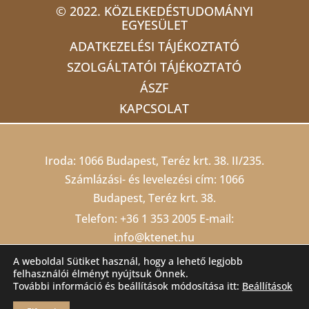
© 2022. KÖZLEKEDÉSTUDOMÁNYI
EGYESÜLET
ADATKEZELÉSI TÁJÉKOZTATÓ
SZOLGÁLTATÓI TÁJÉKOZTATÓ
ÁSZF
KAPCSOLAT
Iroda: 1066 Budapest, Teréz krt. 38. II/235.
Számlázási- és levelezési cím: 1066
Budapest, Teréz krt. 38.
Telefon:
+36 1 353 2005
E-mail:
info@ktenet.hu
Adószám: 19815709-2-42 Cégjegyzékszám:
A weboldal Sütiket használ, hogy a lehető legjobb
felhasználói élményt nyújtsuk Önnek.
01 02 000403
Számlaszám: 10200823-
További információ és beállítások módosítása itt:
Beállítások
22212474-00000000