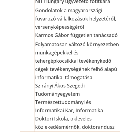
NiT Hungary ügyvezető főtitkára
Gondolatok a magyarországi
fuvarozó vállalkozások helyzetéről,
versenyképességéről
Karmos Gábor független tanácsadó
Folyamatosan változó környezetben
munkagépekkel és
tehergépkocsikkal tevékenykedő
cégek tevékenységének felhő alapú
informatikai támogatása
Szirányi Ákos Szegedi
Tudományegyetem
Természettudományi és
Informatikai Kar, Informatika
Doktori Iskola, okleveles
közlekedésmérnök, doktorandusz