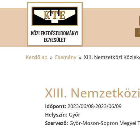
.
Kezdőlap
Esemény
XIII. Nemzetközi Közle
9
9
XIII. Nemzetkö
Időpont:
2023/06/08-2023/06/09
Helyszín:
Győr
Szervező:
Győr-Moson-Sopron Megyei Ter