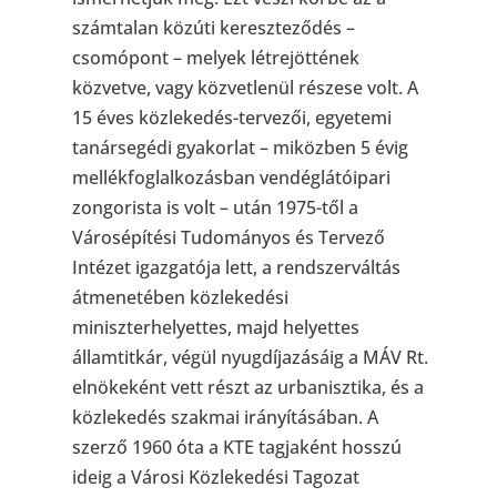
számtalan közúti kereszteződés –
csomópont – melyek létrejöttének
közvetve, vagy közvetlenül részese volt. A
15 éves közlekedés-tervezői, egyetemi
tanársegédi gyakorlat – miközben 5 évig
mellékfoglalkozásban vendéglátóipari
zongorista is volt – után 1975-től a
Városépítési Tudományos és Tervező
Intézet igazgatója lett, a rendszerváltás
átmenetében közlekedési
miniszterhelyettes, majd helyettes
államtitkár, végül nyugdíjazásáig a MÁV Rt.
elnökeként vett részt az urbanisztika, és a
közlekedés szakmai irányításában. A
szerző 1960 óta a KTE tagjaként hosszú
ideig a Városi Közlekedési Tagozat