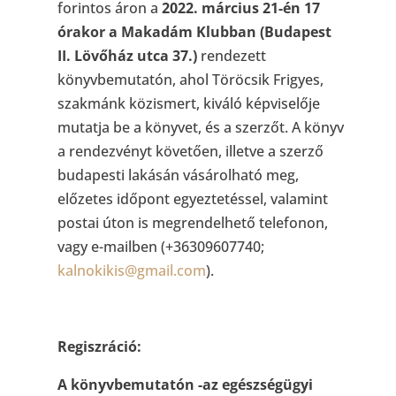
forintos áron a
2022. március 21-én 17
órakor a Makadám Klubban (Budapest
II. Lövőház utca 37.)
rendezett
könyvbemutatón, ahol Töröcsik Frigyes,
szakmánk közismert, kiváló képviselője
mutatja be a könyvet, és a szerzőt. A könyv
a rendezvényt követően, illetve a szerző
budapesti lakásán vásárolható meg,
előzetes időpont egyeztetéssel, valamint
postai úton is megrendelhető telefonon,
vagy e-mailben (+36309607740;
kalnokikis@gmail.com
).
Regiszráció:
A könyvbemutatón -az egészségügyi