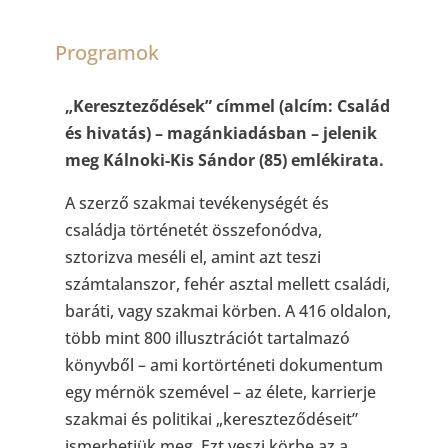
Programok
„Kereszteződések” címmel (alcím: Család
és hivatás) – magánkiadásban – jelenik
meg Kálnoki-Kis Sándor (85) emlékirata.
A szerző szakmai tevékenységét és
családja történetét összefonódva,
sztorizva meséli el, amint azt teszi
számtalanszor, fehér asztal mellett családi,
baráti, vagy szakmai körben. A 416 oldalon,
több mint 800 illusztrációt tartalmazó
könyvből – ami kortörténeti dokumentum
egy mérnök szemével – az élete, karrierje
szakmai és politikai „kereszteződéseit”
ismerhetjük meg. Ezt veszi körbe az a