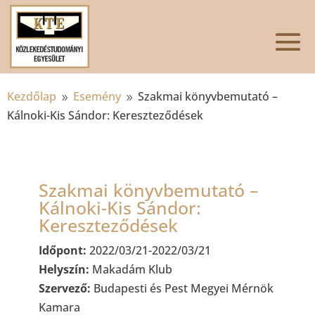
Kezdőlap
Esemény
Szakmai könyvbemutató –
9
9
Kálnoki-Kis Sándor: Kereszteződések
Szakmai könyvbemutató –
Kálnoki-Kis Sándor:
Kereszteződések
Időpont:
2022/03/21-2022/03/21
Helyszín:
Makadám Klub
Szervező:
Budapesti és Pest Megyei Mérnök
Kamara