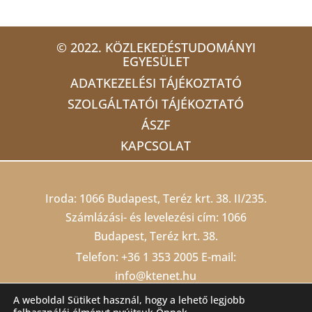
© 2022. KÖZLEKEDÉSTUDOMÁNYI
EGYESÜLET
ADATKEZELÉSI TÁJÉKOZTATÓ
SZOLGÁLTATÓI TÁJÉKOZTATÓ
ÁSZF
KAPCSOLAT
Iroda: 1066 Budapest, Teréz krt. 38. II/235.
Számlázási- és levelezési cím: 1066
Budapest, Teréz krt. 38.
Telefon:
+36 1 353 2005
E-mail:
info@ktenet.hu
Adószám: 19815709-2-42 Cégjegyzékszám:
A weboldal Sütiket használ, hogy a lehető legjobb