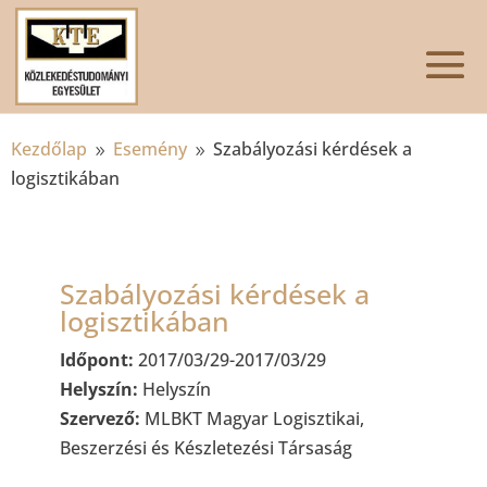
Kezdőlap
Esemény
Szabályozási kérdések a
9
9
logisztikában
Szabályozási kérdések a
logisztikában
Időpont:
2017/03/29-2017/03/29
Helyszín:
Helyszín
Szervező:
MLBKT Magyar Logisztikai,
Beszerzési és Készletezési Társaság