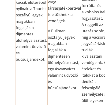
vagy
kocsik előteréből
forróital és
társasjátékpartival
nyílnak. a Tourist
alkoholos ita
is eltölthetik a
osztályú jegyek
fogyasztást.
vendégek.
magukban
A reggelit az
foglalják a
A Pullman
utazás során
díjmentes
osztályú jegyek
míg a vacsor
ülőhelyválasztást,
magukban
jegyvásárlás
valamint üdvözlő
foglalják a
tudják
és
díjmentesen
kiválasztani
búcsúajándékot.
ülőhelyválasztást,
vendégeink. 
egy ásványvizet
ételeket és
valamint üdvözlő
italokat a koc
és
dedikált
búcsúajándékot
felszolgáló
személyzete 
ülőhelyeken