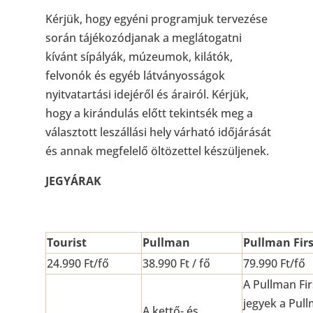
Kérjük, hogy egyéni programjuk tervezése
során tájékozódjanak a meglátogatni
kívánt sípályák, múzeumok, kilátók,
felvonók és egyéb látványosságok
nyitvatartási idejéről és árairól. Kérjük,
hogy a kirándulás előtt tekintsék meg a
választott leszállási hely várható időjárását
és annak megfelelő öltözettel készüljenek.
JEGYÁRAK
Tourist
Pullman
Pullman Firs
24.990 Ft/fő
38.990 Ft / fő
79.990 Ft/fő
A Pullman Fir
jegyek a Pul
A kettő- és