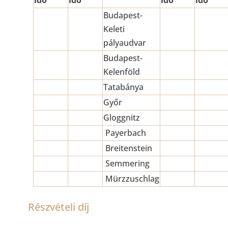
idő
idő
idő
idő
Budapest-
Keleti
pályaudvar
Budapest-
Kelenföld
Tatabánya
Győr
Gloggnitz
Payerbach
Breitenstein
Semmering
Mürzzuschlag
Részvételi díj