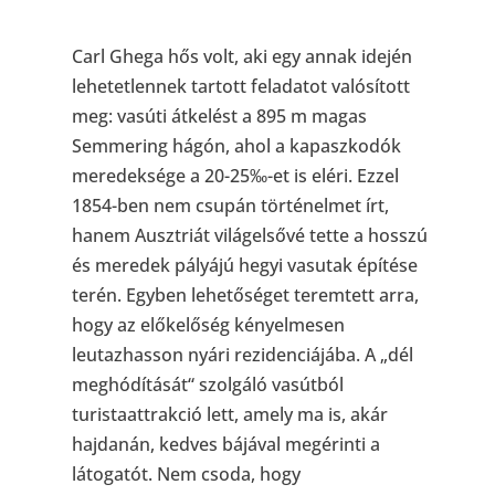
Carl Ghega hős volt, aki egy annak idején
lehetetlennek tartott feladatot valósított
meg: vasúti átkelést a 895 m magas
Semmering hágón, ahol a kapaszkodók
meredeksége a 20-25‰-et is eléri. Ezzel
1854-ben nem csupán történelmet írt,
hanem Ausztriát világelsővé tette a hosszú
és meredek pályájú hegyi vasutak építése
terén. Egyben lehetőséget teremtett arra,
hogy az előkelőség kényelmesen
leutazhasson nyári rezidenciájába. A „dél
meghódítását“ szolgáló vasútból
turistaattrakció lett, amely ma is, akár
hajdanán, kedves bájával megérinti a
látogatót. Nem csoda, hogy