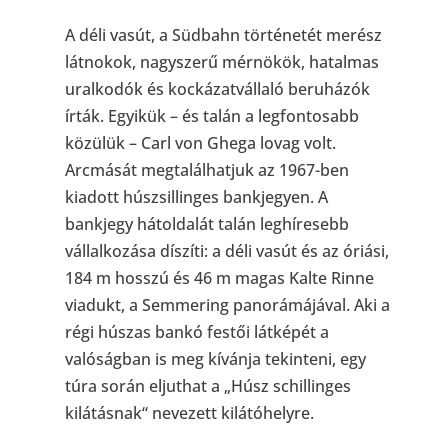
A déli vasút, a Südbahn történetét merész
látnokok, nagyszerű mérnökök, hatalmas
uralkodók és kockázatvállaló beruházók
írták. Egyikük – és talán a legfontosabb
közülük – Carl von Ghega lovag volt.
Arcmását megtalálhatjuk az 1967-ben
kiadott húszsillinges bankjegyen. A
bankjegy hátoldalát talán leghíresebb
vállalkozása díszíti: a déli vasút és az óriási,
184 m hosszú és 46 m magas Kalte Rinne
viadukt, a Semmering panorámájával. Aki a
régi húszas bankó festői látképét a
valóságban is meg kívánja tekinteni, egy
túra során eljuthat a „Húsz schillinges
kilátásnak“ nevezett kilátóhelyre.