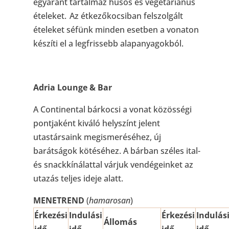
egyaránt tartalmaz húsos és vegetáriánus
ételeket. Az étkezőkocsiban felszolgált
ételeket séfünk minden esetben a vonaton
készíti el a legfrissebb alapanyagokból.
Adria Lounge & Bar
A Continental bárkocsi a vonat közösségi
pontjaként kiváló helyszínt jelent
utastársaink megismeréséhez, új
barátságok kötéséhez. A bárban széles ital-
és snackkínálattal várjuk vendégeinket az
utazás teljes ideje alatt.
MENETREND
(
hamarosan
)
Érkezési
Indulási
Érkezési
Indulás
Állomás