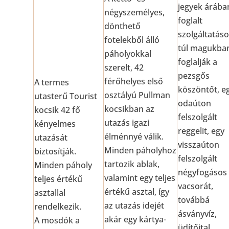
jegyek árába
négyszemélyes,
foglalt
dönthető
szolgáltatás
fotelekből álló
túl magukba
páholyokkal
foglalják a
szerelt, 42
pezsgős
férőhelyes első
A termes
köszöntőt, e
osztályú Pullman
utasterű Tourist
odaúton
kocsikban az
kocsik 42 fő
felszolgált
utazás igazi
kényelmes
reggelit, egy
élménnyé válik.
utazását
visszaúton
Minden páholyhoz
biztosítják.
felszolgált
tartozik ablak,
Minden páholy
négyfogásos
valamint egy teljes
teljes értékű
vacsorát,
értékű asztal, így
asztallal
továbbá
az utazás idejét
rendelkezik.
ásványvíz,
akár egy kártya-
A mosdók a
üdítőital,