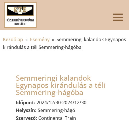
Kezdőlap
Esemény
Semmeringi kalandok Egynapos
9
9
kirándulás a téli Semmering-hágóba
Semmeringi kalandok
Egynapos kirándulás a téli
Semmering-hágóba
Időpont:
2024/12/30-2024/12/30
Helyszín:
Semmering-hágó
Szervező:
Continental Train