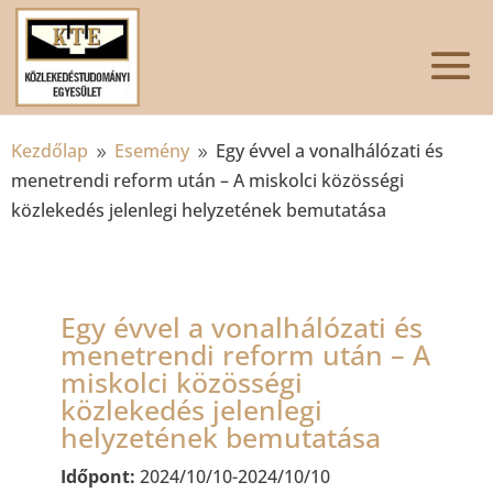
Kezdőlap
Esemény
Egy évvel a vonalhálózati és
9
9
menetrendi reform után – A miskolci közösségi
közlekedés jelenlegi helyzetének bemutatása
Egy évvel a vonalhálózati és
menetrendi reform után – A
miskolci közösségi
közlekedés jelenlegi
helyzetének bemutatása
Időpont:
2024/10/10-2024/10/10