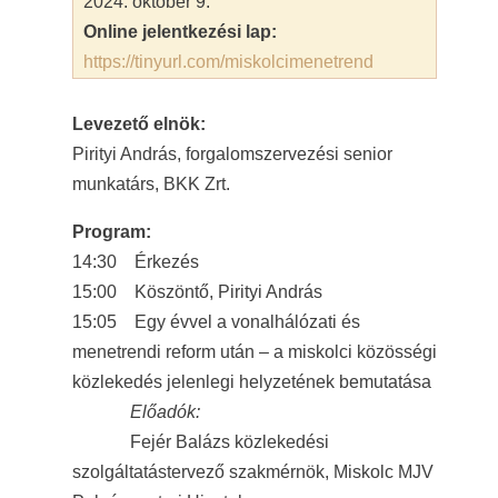
2024. október 9.
Online jelentkezési lap:
https://tinyurl.com/miskolcimenetrend
Levezető elnök:
Pirityi András, forgalomszervezési senior
munkatárs, BKK Zrt.
Program:
14:30 Érkezés
15:00 Köszöntő, Pirityi András
15:05 Egy évvel a vonalhálózati és
menetrendi reform után – a miskolci közösségi
közlekedés jelenlegi helyzetének bemutatása
Előadók:
Fejér Balázs közlekedési
szolgáltatástervező szakmérnök, Miskolc MJV