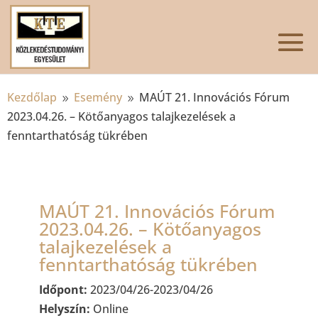
Kezdőlap
Esemény
MAÚT 21. Innovációs Fórum
9
9
2023.04.26. – Kötőanyagos talajkezelések a
fenntarthatóság tükrében
MAÚT 21. Innovációs Fórum
2023.04.26. – Kötőanyagos
talajkezelések a
fenntarthatóság tükrében
Időpont:
2023/04/26-2023/04/26
Helyszín:
Online