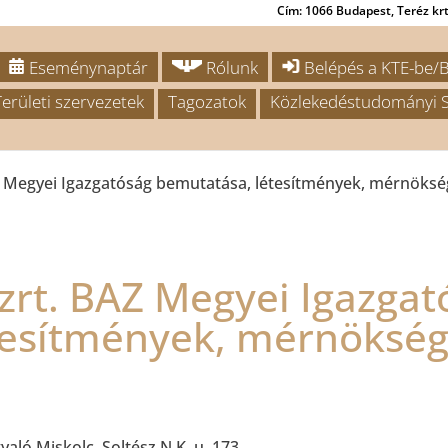
Cím: 1066 Budapest, Teréz krt.
Eseménynaptár
Rólunk
Belépés a KTE-be/B
Területi szervezetek
Tagozatok
Közlekedéstudományi S
 Megyei Igazgatóság bemutatása, létesítmények, mérnökség
rt. BAZ Megyei Igazgat
tesítmények, mérnökség
aló Miskolc, Soltész N.K. u. 173.