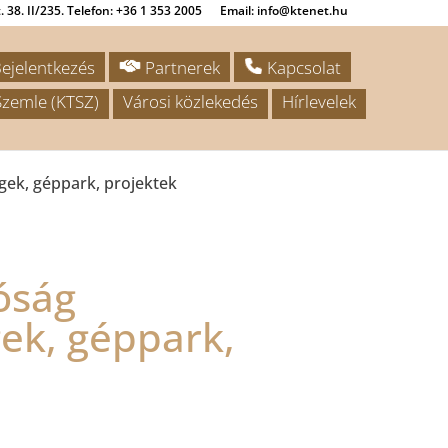
 38. II/235. Telefon: +36 1 353 2005
Email: info@ktenet.hu
ejelentkezés
Partnerek
Kapcsolat
zemle (KTSZ)
Városi közlekedés
Hírlevelek
ek, géppark, projektek
óság
ek, géppark,