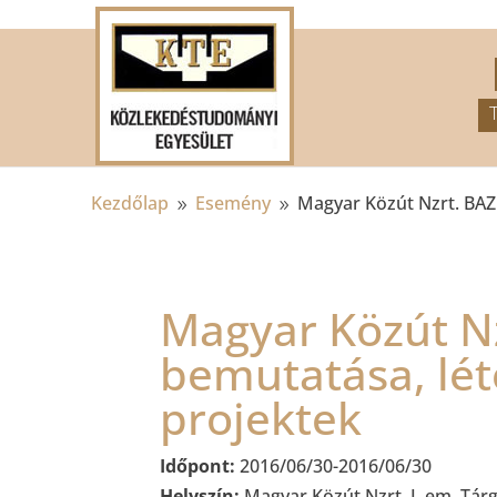
.
Kezdőlap
Esemény
Magyar Közút Nzrt. BAZ
9
9
Magyar Közút Nz
bemutatása, lé
projektek
Időpont:
2016/06/30-2016/06/30
Helyszín:
Magyar Közút Nzrt. I. em. Tárgy