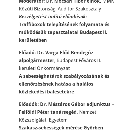
Moderátor:
Dr. Mocsári Tibor elnök,
MMK
Közúti Biztonsági Auditor Szakosztály
Beszélgetést indító előadások:
Traffiboxok telepítésének folyamata és
működésük tapasztalatai
Budapest II.
kerületében
Előadó: Dr. Varga Előd Bendegúz
alpolgármester
, Budapest Főváros II.
kerületi Önkormányzat
A sebességhatárok szabályozásának és
ellenőrzésének hatása
a halálos
közlekedési balesetekre
Előadók: Dr. Mészáros Gábor adjunktus –
Felföldi Péter tanársegéd,
Nemzeti
Közszolgálati Egyetem
Szakasz-sebességek mérése Győrben