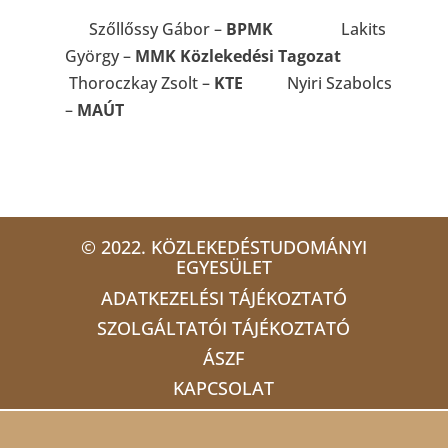
Szőllőssy Gábor –
BPMK
Lakits
György –
MMK Közlekedési Tagozat
Thoroczkay Zsolt –
KTE
Nyiri Szabolcs
–
MAÚT
© 2022. KÖZLEKEDÉSTUDOMÁNYI
EGYESÜLET
ADATKEZELÉSI TÁJÉKOZTATÓ
SZOLGÁLTATÓI TÁJÉKOZTATÓ
ÁSZF
KAPCSOLAT