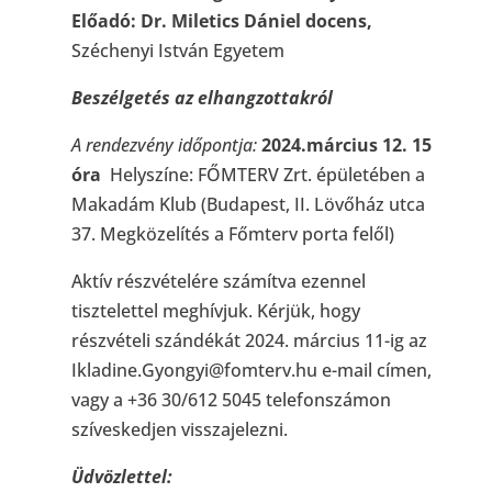
Előadó: Dr. Miletics Dániel docens,
Széchenyi István Egyetem
Beszélgetés az elhangzottakról
A rendezvény időpontja:
2024.
március 12. 15
óra
Helyszíne: FŐMTERV Zrt. épületében a
Makadám Klub (Budapest, II. Lövőház utca
37. Megközelítés a Főmterv porta felől)
Aktív részvételére számítva ezennel
tisztelettel meghívjuk. Kérjük, hogy
részvételi szándékát 2024. március 11-ig az
Ikladine.Gyongyi@fomterv.hu e-mail címen,
vagy a +36 30/612 5045 telefonszámon
szíveskedjen visszajelezni.
Üdvözlettel: