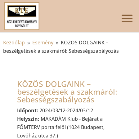
Kezdőlap
Esemény
KÖZÖS DOLGAINK –
9
9
beszélgetések a szakmáról: Sebességszabályozás
KÖZÖS DOLGAINK –
beszélgetések a szakmáról:
Sebességszabályozás
Időpont:
2024/03/12-2024/03/12
Helyszín:
MAKADÁM Klub - Bejárat a
FŐMTERV porta felől (1024 Budapest,
Lövőház utca 37.)