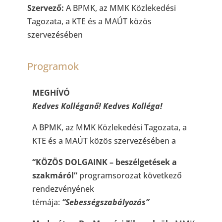
Szervező:
A BPMK, az MMK Közlekedési
Tagozata, a KTE és a MAÚT közös
szervezésében
Programok
MEGHÍVÓ
Kedves Kolléganő! Kedves Kolléga!
A BPMK, az MMK Közlekedési Tagozata, a
KTE és a MAÚT közös szervezésében a
“KÖZÖS DOLGAINK – beszélgetések a
szakmáról”
programsorozat következő
rendezvényének
témája:
“Sebességszabályozás”