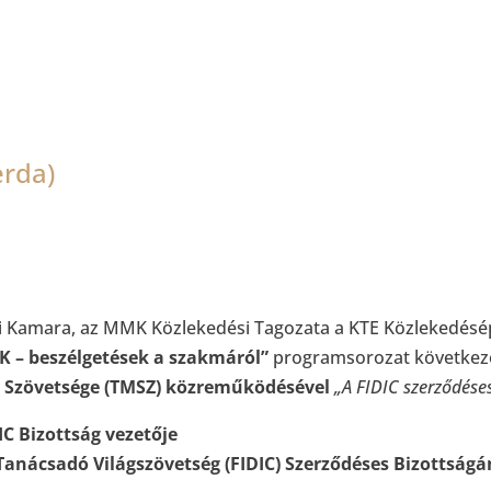
erda)
i Kamara, az MMK Közlekedési Tagozata a KTE Közlekedésé
– beszélgetések a szakmáról”
programsorozat következ
 Szövetsége (TMSZ) közreműködésével
„A FIDIC szerződése
IC Bizottság vezetője
anácsadó Világszövetség (FIDIC) Szerződéses Bizottság