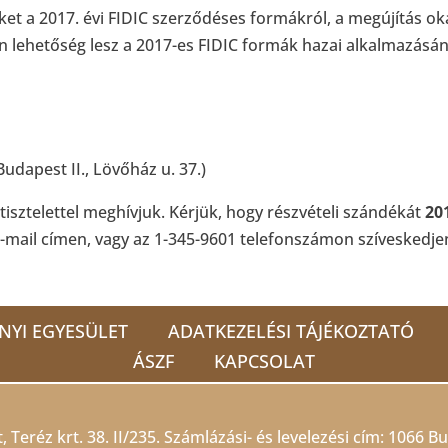
et a 2017. évi FIDIC szerződéses formákról, a megújítás okai
n lehetőség lesz a 2017-es FIDIC formák hazai alkalmazásána
dapest II., Lövőház u. 37.)
tisztelettel meghívjuk. Kérjük, hogy részvételi szándékát
20
-mail címen, vagy az 1-345-9601 telefonszámon szíveskedjen 
NYI EGYESÜLET
ADATKEZELÉSI TÁJÉKOZTATÓ
ÁSZF
KAPCSOLAT
 Teréz krt. 38. II/235. Számlázási- és levelezési cím: 1066 Bu