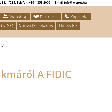
 38. II/235. Telefon: +36 1 353 2005
Email: info@ktenet.hu
Webshop
Partnerek
Kapcsolat
 (KTSZ)
Városi közlekedés
Hírlevelek
ítása
kmáról A FIDIC