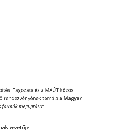
pítési Tagozata és a MAÚT közös
ő rendezvényének témája
a Magyar
s formák megújítása”
ának vezetője