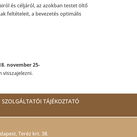
ról és céljáról, az azokban testet öltő
k feltételeit, a bevezetés optimális
18. november 25-
visszajelezni.
SZOLGÁLTATÓI TÁJÉKOZTATÓ
dapest, Teréz krt. 38.