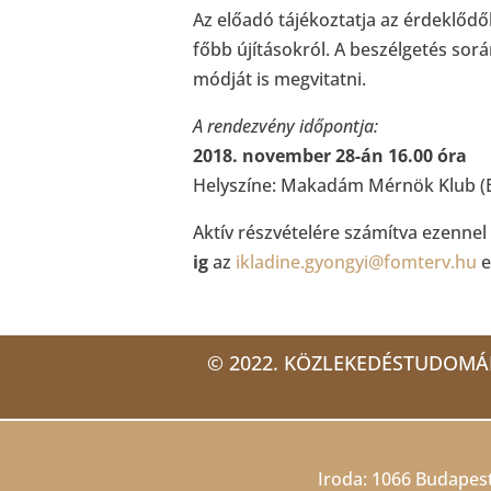
Az előadó tájékoztatja az érdeklődők
főbb újításokról. A beszélgetés sorá
módját is megvitatni.
A rendezvény időpontja:
2018. november 28-án 16.00 óra
Helyszíne: Makadám Mérnök Klub (Bu
Aktív részvételére számítva ezennel 
ig
az
ikladine.gyongyi@fomterv.hu
e
© 2022. KÖZLEKEDÉSTUDOMÁ
Iroda: 1066 Budapest,