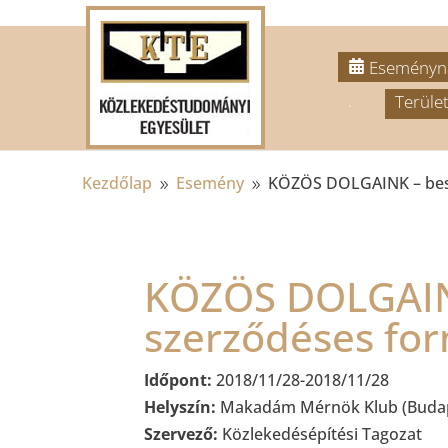
Eseményn
.
Terület
Kezdőlap
Esemény
KÖZÖS DOLGAINK – besz
9
9
KÖZÖS DOLGAINK
szerződéses fo
Időpont:
2018/11/28-2018/11/28
Helyszín:
Makadám Mérnök Klub (Budapes
Szervező:
Közlekedésépítési Tagozat