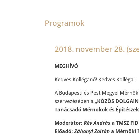
Programok
2018. november 28. (sz
MEGHÍVÓ
Kedves Kolléganő! Kedves Kolléga!
A Budapesti és Pest Megyei Mérnök
szervezésében a
„KÖZÖS DOLGAINK 
Tanácsadó Mérnökök és Építészek
Moderátor:
Rév András
a TMSZ FID
Előadó:
Záhonyi Zoltán
a Mérnöki T