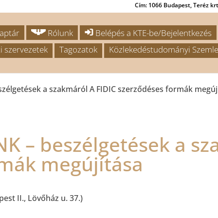
Cím: 1066 Budapest, Teréz krt.
aptár
Rólunk
Belépés a KTE-be/Bejelentkezés
i szervezetek
Tagozatok
Közlekedéstudományi Szemle
élgetések a szakmáról A FIDIC szerződéses formák megúj
 – beszélgetések a sza
rmák megújítása
t II., Lövőház u. 37.)