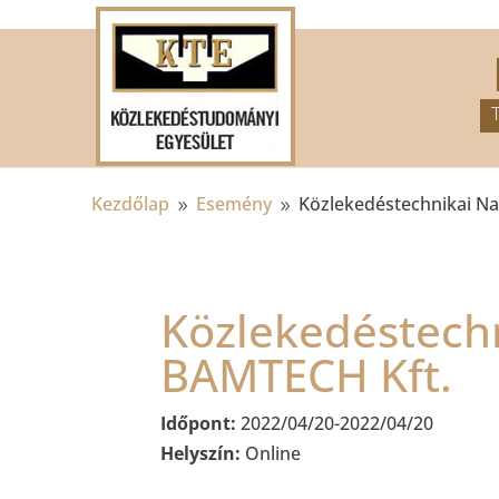
.
Kezdőlap
Esemény
Közlekedéstechnikai N
9
9
Közlekedéstech
BAMTECH Kft.
Időpont:
2022/04/20-2022/04/20
Helyszín:
Online