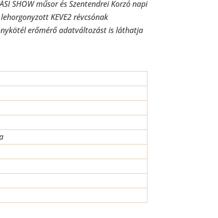
ITÁSI SHOW műsor és Szentendrei Korzó napi
 a lehorgonyzott KEVE2 révcsónak
nykötél erőmérő adatváltozást is láthatja
a