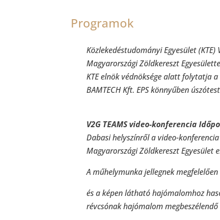
Programok
Közlekedéstudományi Egyesület (KTE) V
Magyarországi Zöldkereszt Egyesülette
KTE elnök védnöksége alatt folytatja
BAMTECH Kft. EPS könnyűben úszótest 
V2G TEAMS video-konferencia Időpon
Dabasi helyszínről a video-konferencia
Magyarországi Zöldkereszt Egyesület 
A műhelymunka jellegnek megfelelően tí
és a képen látható hajómalomhoz has
révcsónak hajómalom megbeszélendő V