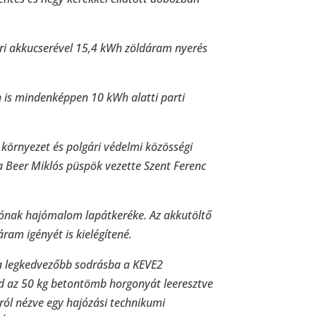
ri akkucserével 15,4 kWh zöldáram nyerés
 is mindenképpen 10 kWh alatti parti
környezet és polgári védelmi közösségi
a Beer Miklós püspök vezette Szent Ferenc
sónak hajómalom lapátkeréke. Az akkutöltő
am igényét is kielégítené.
 a legkedvezőbb sodrásba a KEVE2
jd az 50 kg betontömb horgonyát leeresztve
ról nézve egy hajózási technikumi