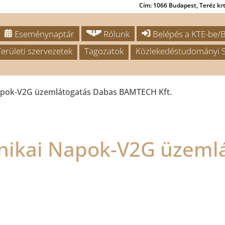
Cím: 1066 Budapest, Teréz krt.
Eseménynaptár
Rólunk
Belépés a KTE-be/B
Területi szervezetek
Tagozatok
Közlekedéstudományi S
apok-V2G üzemlátogatás Dabas BAMTECH Kft.
nikai Napok-V2G üzeml