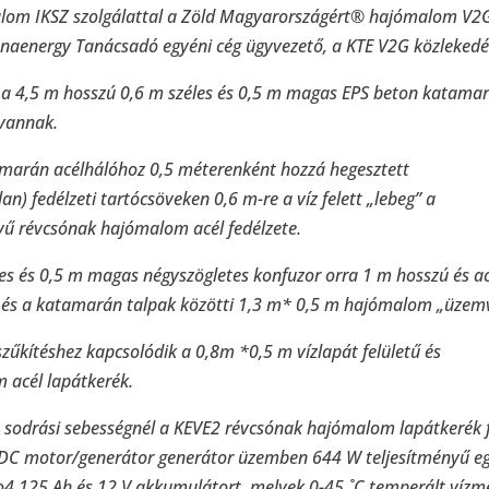
lom IKSZ szolgálattal a Zöld Magyarországért® hajómalom V2
aenergy Tanácsadó egyéni cég ügyvezető, a KTE V2G közlekedési
 a 4,5 m hosszú 0,6 m széles és 0,5 m magas EPS beton katamar
 vannak.
marán acélhálóhoz 0,5 méterenként hozzá hegesztett
an) fedélzeti tartócsöveken 0,6 m-re a víz felett „lebeg” a
vű révcsónak hajómalom acél fedélzete.
es és 0,5 m magas négyszögletes konfuzor orra 1 m hosszú és ac
i és a katamarán talpak közötti 1,3 m* 0,5 m hajómalom „üzemv
zűkítéshez kapcsolódik a 0,8m *0,5 m vízlapát felületű és
 acél lapátkerék.
s sodrási sebességnél a KEVE2 révcsónak hajómalom lapátkerék f
C motor/generátor generátor üzemben 644 W teljesítményű egy
4 125 Ah és 12 V akkumulátort, melyek 0-45 ˚C temperált vízme