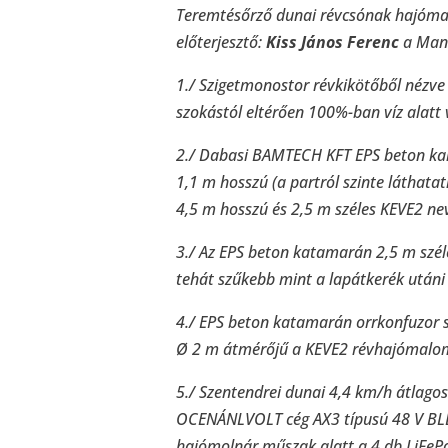
Teremtésőrző dunai révcsónak hajóma
előterjesztő:
Kiss János Ferenc
a Mann
1./ Szigetmonostor révkikötőből nézve
szokástól eltérően 100%-ban víz alatt
2./ Dabasi BAMTECH KFT EPS beton ka
1,1 m hosszú (a partról szinte láthatatl
4,5 m hosszú és 2,5 m széles KEVE2 ne
3./ Az EPS beton katamarán 2,5 m szél
tehát szűkebb mint a lapátkerék után
4./ EPS beton katamarán orrkonfuzor s
Ø 2 m átmérőjű a KEVE2 révhajómalom
5./ Szentendrei dunai 4,4 km/h átlago
OCENÁNLVOLT cég AX3 típusú 48 V BLD
hajómolnár műszak alatt a 4 db LiFePo