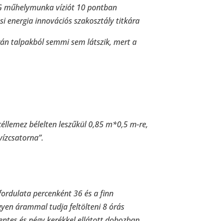
G műhelymunka víziót 10 pontban
 energia innovációs szakosztály titkára
án talpakból semmi sem látszik, mert a
éllemez bélelten leszűkül 0,85 m*0,5 m-re,
ízcsatorna”.
ordulata percenként 36 és a finn
en árammal tudja feltölteni 8 órás
ntes és négy kerékkel ellátott dobozban