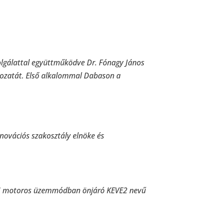
olgálattal együttműködve Dr. Fónagy János
rozatát. Első alkalommal Dabason a
novációs szakosztály elnöke és
DC motoros üzemmódban önjáró KEVE2 nevű