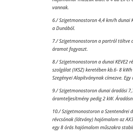
vannak.
6./ Szigetmonostoron 4,4 km/h dunai 
a Dunából.
7./ Szigetmonostoron a partról töltve
áramot fogyaszt.
8./ Szigetmonostoron a dunai KEVE2 ré
szolgálat (IKSZ) keretében kb.6- 8 kW
Szegényei Alapítványnak címezve. Egy
9./ Szigetmonostoron dunai áradási 7
áramteljesítmény pedig 2 kW. Áradásn
10./ Szigetmonostoron a Szentendrei d
révcsónak (látvány) hajómalom az AX3
egy 8 órás hajómalom műszakra stabili