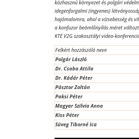
közhasznú környezet és polgári védelm
idegenforgalmi (ingyenes) látványosság
hajómalomra, ahol a vízsebesség és vi
a konfuzor beömlőnyílás méret változt
KTE V2G szakosztályi video-konferenci
Felkért hozzászóló neve
Polgár László
Dr. Csaba Attila
Dr. Kádár Péter
Pásztor Zoltán
Paksi Péter
Magyar Szilvia Anna
Kiss Péter
Süveg Tiborné Ica