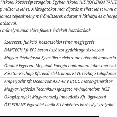
i iskolai közösségi szolgálat. Egyben iskolai HIDROFIZIKAI TAN
i műsor is lehet. A látogatókat már díjazás mellett lehet vinni
llamos teljesítmény mérőműszerek adatait is láthatja és a horgo
atásával.
a műhelymunka előre felkért érdekelt hozzászólók
Szervezet, funkció, hozzászólási téma megjegyzés
BAMTECH Kft EPS beton úszótest gyárlátogatás vezető
Magyar Révhajósok Egyesülete elektromos révhajó innováció
Óbudai Egyetem Megújuló Energia hajómalom labor mérések
Pásztor Révhajó Kft. első elektromos KEVE révhajó tulajdonos
AmperJacht Kft Oceanvolt AX3 48 V BLDC motor/generátor
Magyar Hajózási Technikum igazgató révhajómalom IKSZ
Ökogázprojekt Magyarország Innovációs Kft. ügyvezető
ÖTLETBANK Egyesület elnök EU önkéntes közösségi szolgálat