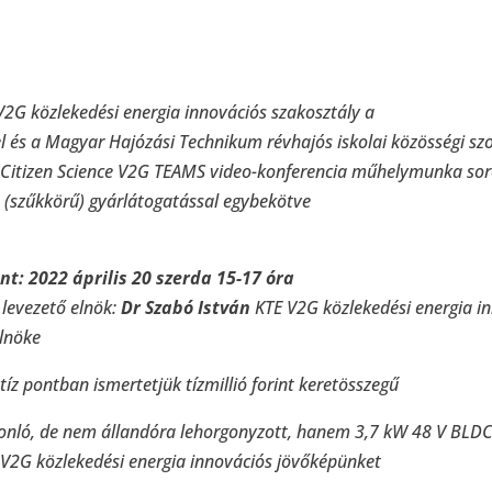
2G közlekedési energia innovációs szakosztály a
l és a Magyar Hajózási Technikum révhajós iskolai közösségi sz
 a Citizen Science V2G TEAMS video-konferencia műhelymunka so
(szűkkörű) gyárlátogatással egybekötve
t: 2022 április 20 szerda 15-17 óra
 levezető elnök:
Dr Szabó István
KTE V2G közlekedési energia in
elnöke
z pontban ismertetjük tízmillió forint keretösszegű
onló, de nem állandóra lehorgonyzott, hanem 3,7 kW 48 V BL
2G közlekedési energia innovációs jövőképünket