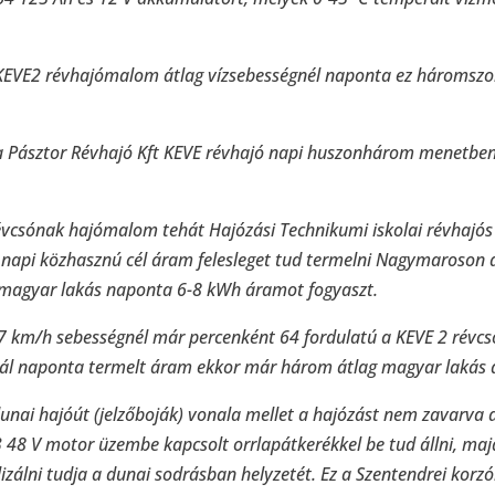
KEVE2 révhajómalom átlag vízsebességnél naponta ez háromszo
 a Pásztor Révhajó Kft KEVE révhajó napi huszonhárom menetben
vcsónak hajómalom tehát Hajózási Technikumi iskolai révhajós 
h napi közhasznú cél áram felesleget tud termelni Nagymaroson 
 magyar lakás naponta 6-8 kWh áramot fogyaszt.
,7 km/h sebességnél már percenként 64 fordulatú a KEVE 2 révc
ál naponta termelt áram ekkor már három átlag magyar lakás ár
unai hajóút (jelzőboják) vonala mellet a hajózást nem zavarva
 48 V motor üzembe kapcsolt orrlapátkerékkel be tud állni, ma
zálni tudja a dunai sodrásban helyzetét. Ez a Szentendrei korzó