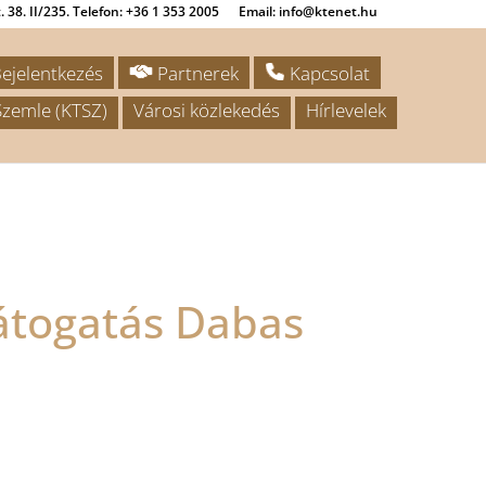
 38. II/235. Telefon: +36 1 353 2005
Email: info@ktenet.hu
ejelentkezés
Partnerek
Kapcsolat
zemle (KTSZ)
Városi közlekedés
Hírlevelek
átogatás Dabas