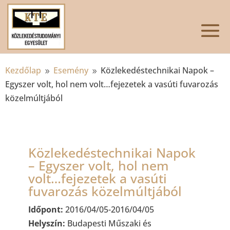
Kezdőlap
Esemény
Közlekedéstechnikai Napok –
9
9
Egyszer volt, hol nem volt…fejezetek a vasúti fuvarozás
közelmúltjából
Közlekedéstechnikai Napok
– Egyszer volt, hol nem
volt…fejezetek a vasúti
fuvarozás közelmúltjából
Időpont:
2016/04/05-2016/04/05
Helyszín:
Budapesti Műszaki és