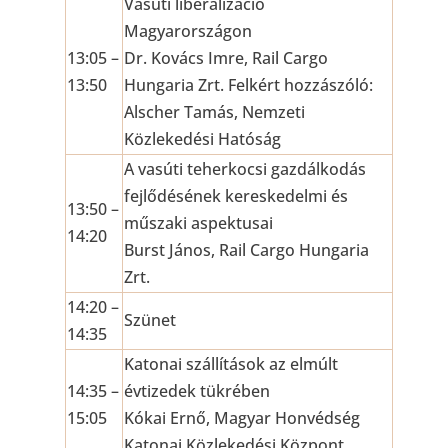
Vasúti liberalizáció
Magyarországon
13:05 –
Dr. Kovács Imre, Rail Cargo
13:50
Hungaria Zrt. Felkért hozzászóló:
Alscher Tamás, Nemzeti
Közlekedési Hatóság
A vasúti teherkocsi gazdálkodás
fejlődésének kereskedelmi és
13:50 –
műszaki aspektusai
14:20
Burst János, Rail Cargo Hungaria
Zrt.
14:20 –
Szünet
14:35
Katonai szállítások az elmúlt
14:35 –
évtizedek tükrében
15:05
Kókai Ernő, Magyar Honvédség
Katonai Közlekedési Központ