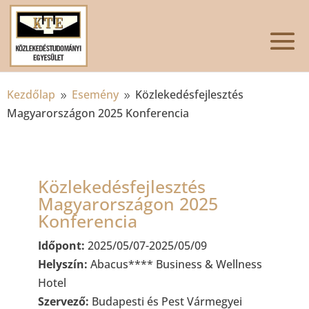
Kezdőlap
Esemény
Közlekedésfejlesztés
9
9
Magyarországon 2025 Konferencia
Közlekedésfejlesztés
Magyarországon 2025
Konferencia
Időpont:
2025/05/07-2025/05/09
Helyszín:
Abacus**** Business & Wellness
Hotel
Szervező:
Budapesti és Pest Vármegyei