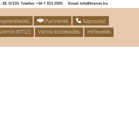
 38. II/235. Telefon: +36 1 353 2005
Email: info@ktenet.hu
ejelentkezés
Partnerek
Kapcsolat
zemle (KTSZ)
Városi közlekedés
Hírlevelek