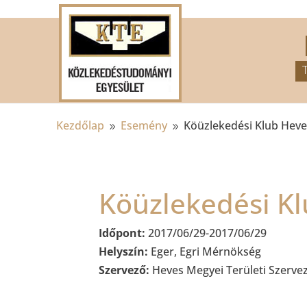
.
Kezdőlap
Esemény
Köüzlekedési Klub Hev
9
9
Köüzlekedési K
Időpont:
2017/06/29-2017/06/29
Helyszín:
Eger, Egri Mérnökség
Szervező:
Heves Megyei Területi Szerve