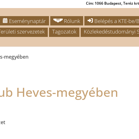
Cím: 1066 Budapest, Teréz krt.
Eseménynaptár
Rólunk
Belépés a KTE-be/B
Területi szervezetek
Tagozatok
Közlekedéstudományi S
es-megyében
lub Heves-megyében
zet