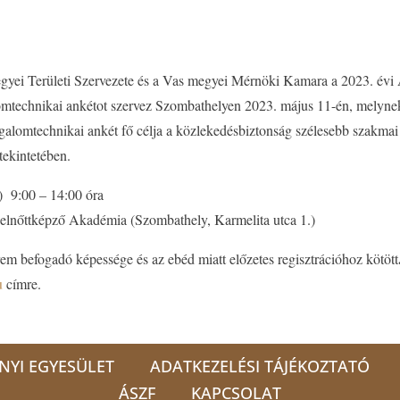
ei Területi Szervezete és a Vas megyei Mérnöki Kamara a 2023. évi 
mtechnikai ankétot szervez Szombathelyen 2023. május 11-én, melynek
rgalomtechnikai ankét fő célja a közlekedésbiztonság szélesebb szakma
tekintetében.
9:00 – 14:00 óra
ttképző Akadémia (Szombathely, Karmelita utca 1.)
m befogadó képessége és az ebéd miatt előzetes regisztrációhoz kötött
u
címre.
NYI EGYESÜLET
ADATKEZELÉSI TÁJÉKOZTATÓ
ÁSZF
KAPCSOLAT