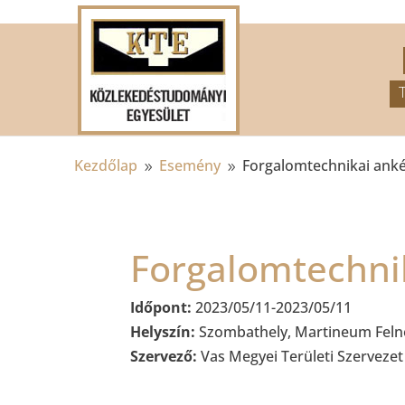
.
Kezdőlap
Esemény
Forgalomtechnikai anké
9
9
Forgalomtechni
Időpont:
2023/05/11-2023/05/11
Helyszín:
Szombathely, Martineum Felnő
Szervező:
Vas Megyei Területi Szervezet