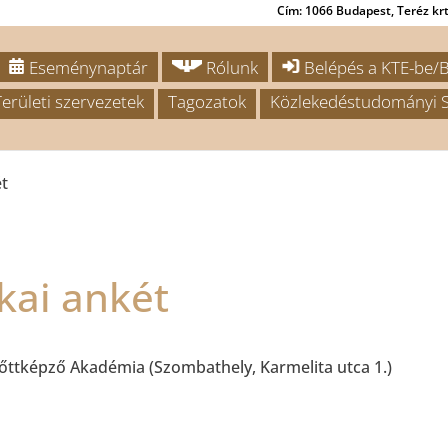
Cím: 1066 Budapest, Teréz krt.
Eseménynaptár
Rólunk
Belépés a KTE-be/B
Területi szervezetek
Tagozatok
Közlekedéstudományi S
t
kai ankét
ttképző Akadémia (Szombathely, Karmelita utca 1.)