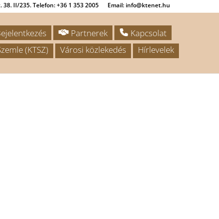
 38. II/235. Telefon: +36 1 353 2005
Email: info@ktenet.hu
ejelentkezés
Partnerek
Kapcsolat
zemle (KTSZ)
Városi közlekedés
Hírlevelek