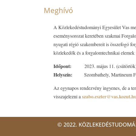
Meghívó
A Közlekedéstudományi Egyesület Vas megy
eseménysorozat keretében szakmai Forgalo
nyugati régió szakembereit is összefogó fo
közlekedők és a forgalomtechnikai elemek 
Időpont:
2023. május 11. (csütörtök) 
Helyszín:
Szombathely, Martineum Felnő
Az egynapos rendezvény ingyenes, de a tere
szabo.eszter@vas.kozut.h
visszajelezni a
© 2022. KÖZLEKEDÉSTUDOMÁ