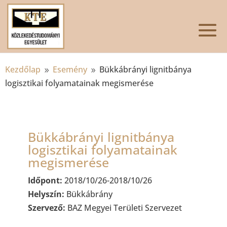
Kezdőlap
Esemény
Bükkábrányi lignitbánya
9
9
logisztikai folyamatainak megismerése
Bükkábrányi lignitbánya
logisztikai folyamatainak
megismerése
Időpont:
2018/10/26-2018/10/26
Helyszín:
Bükkábrány
Szervező:
BAZ Megyei Területi Szervezet