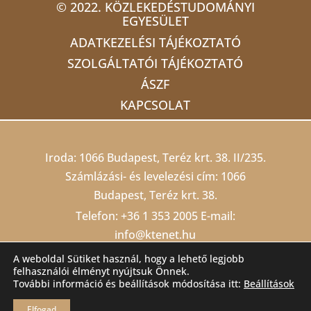
© 2022. KÖZLEKEDÉSTUDOMÁNYI
EGYESÜLET
ADATKEZELÉSI TÁJÉKOZTATÓ
SZOLGÁLTATÓI TÁJÉKOZTATÓ
ÁSZF
KAPCSOLAT
Iroda: 1066 Budapest, Teréz krt. 38. II/235.
Számlázási- és levelezési cím: 1066
Budapest, Teréz krt. 38.
Telefon:
+36 1 353 2005
E-mail:
info@ktenet.hu
Adószám: 19815709-2-42 Cégjegyzékszám:
A weboldal Sütiket használ, hogy a lehető legjobb
felhasználói élményt nyújtsuk Önnek.
01 02 000403
Számlaszám: 10200823-
További információ és beállítások módosítása itt:
Beállítások
22212474-00000000
Elfogad