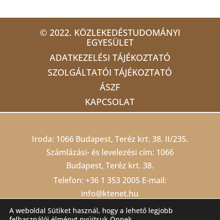
© 2022. KÖZLEKEDÉSTUDOMÁNYI
EGYESÜLET
ADATKEZELÉSI TÁJÉKOZTATÓ
SZOLGÁLTATÓI TÁJÉKOZTATÓ
ÁSZF
KAPCSOLAT
Iroda: 1066 Budapest, Teréz krt. 38. II/235.
Számlázási- és levelezési cím: 1066
Budapest, Teréz krt. 38.
Telefon:
+36 1 353 2005
E-mail:
info@ktenet.hu
Adószám: 19815709-2-42 Cégjegyzékszám:
A weboldal Sütiket használ, hogy a lehető legjobb
felhasználói élményt nyújtsuk Önnek.