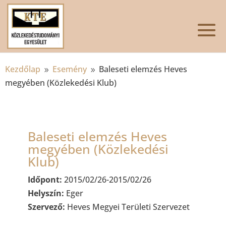
Kezdőlap
Esemény
Baleseti elemzés Heves
9
9
megyében (Közlekedési Klub)
Baleseti elemzés Heves
megyében (Közlekedési
Klub)
Időpont:
2015/02/26-2015/02/26
Helyszín:
Eger
Szervező:
Heves Megyei Területi Szervezet